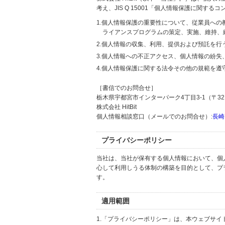
考え、JIS Q 15001「個人情報保護に関
1.個人情報保護の重要性について、従業員へ
ライアンスプログラムの策定、実施、維持、
2.個人情報の収集、利用、提供および預託を
3.個人情報への不正アクセス、個人情報の紛
4.個人情報保護に関する法令その他の規範を遵
［書信でのお問合せ］
栃木県宇都宮市インターパーク4丁目3-1（〒321
株式会社 HitBit
個人情報相談窓口（メールでのお問合せ）:
長崎
プライバシーポリシー
当社は、当社が保有する個人情報において、個
心して利用しうる体制の構築を目的として、プ
す。
適用範囲
1.「プライバシーポリシー」は、本ウェブサ