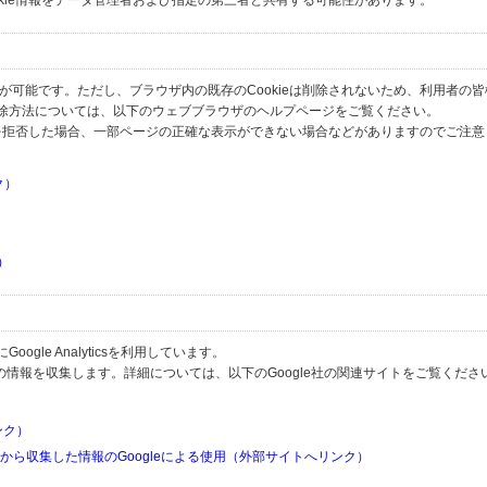
okie情報をデータ管理者および指定の第三者と共有する可能性があります。
とが可能です。ただし、ブラウザ内の既存のCookieは削除されないため、利用者の
除方法については、以下のウェブブラウザのヘルプページをご覧ください。
の受信を拒否した場合、一部ページの正確な表示ができない場合などがありますのでご注
ク）
）
）
）
gle Analyticsを利用しています。
用して利用者の情報を収集します。詳細については、以下のGoogle社の関連サイトをご覧くださ
リンク）
リから収集した情報のGoogleによる使用（外部サイトへリンク）