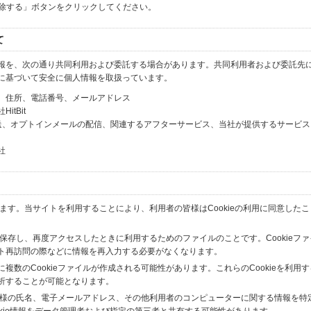
解除する」ボタンをクリックしてください。
て
報を、次の通り共同利用および委託する場合があります。共同利用者および委託先
に基づいて安全に個人情報を取扱っています。
、住所、電話番号、メールアドレス
tBit
送、オプトインメールの配信、関連するアフターサービス、当社が提供するサービス
社
います。当サイトを利用することにより、利用者の皆様はCookieの利用に同意した
間保存し、再度アクセスしたときに利用するためのファイルのことです。Cookieフ
ト再訪問の際などに情報を再入力する必要がなくなります。
数のCookieファイルが作成される可能性があります。これらのCookieを利用
析することが可能となります。
の皆様の氏名、電子メールアドレス、その他利用者のコンピューターに関する情報を特