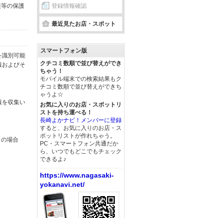
報等の保護
登録情報確認
最近見たお店・スポット
スマートフォン版
を識別可能
クチコミ数順で並び替えができ
報およびそ
ちゃう！
モバイル端末での検索結果もク
チコミ数順で並び替えができち
ゃうよ☆
報を収集い
お気に入りのお店・スポットリ
ストを持ち運べる！
長崎よかナビ！メンバーに登録
すると、お気に入りのお店・ス
ポットリストが作れちゃう。
この場合
PC・スマートフォン共通だか
ら、いつでもどこでもチェック
できるよ♪
https://www.nagasaki-
yokanavi.net/