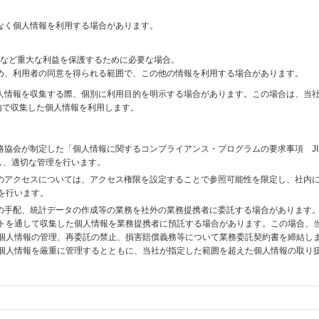
なく個人情報を利用する場合があります。
財産など重大な利益を保護するために必要な場合。
め、利用者の同意を得られる範囲で、この他の情報を利用する場合があります。
個人情報を収集する際、個別に利用目的を明示する場合があります。この場合は、当
内で収集した個人情報を利用します。
格協会が制定した「個人情報に関するコンプライアンス・プログラムの要求事項 JI
備し、適切な管理を行います。
へのアクセスについては、アクセス権限を設定することで参照可能性を限定し、社内
を行います。
送の手配、統計データの作成等の業務を社外の業務提携者に委託する場合があります
トを通して収集した個人情報を業務提携者に預託する場合があります。この場合、
個人情報の管理、再委託の禁止、損害賠償義務等について業務委託契約書を締結し
個人情報を厳重に管理するとともに、当社が指定した範囲を超えた個人情報の取り