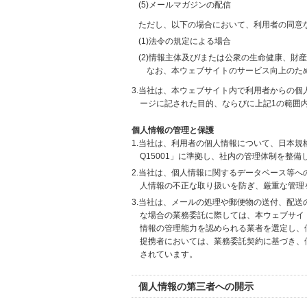
(5)メールマガジンの配信
ただし、以下の場合において、利用者の同意
(1)法令の規定による場合
(2)情報主体及び/または公衆の生命健康、
なお、本ウェブサイトのサービス向上のた
3.当社は、本ウェブサイト内で利用者からの
ージに記された目的、ならびに上記1の範囲
個人情報の管理と保護
1.当社は、利用者の個人情報について、日本規
Q15001」に準拠し、社内の管理体制を整
2.当社は、個人情報に関するデータベース等
人情報の不正な取り扱いを防ぎ、厳重な管理
3.当社は、メールの処理や郵便物の送付、配
な場合の業務委託に際しては、本ウェブサイ
情報の管理能力を認められる業者を選定し、
提携者においては、業務委託契約に基づき、
されています。
個人情報の第三者への開示