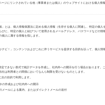
ブページにリンクされている他（事業者または個人）のウェブサイトにおける個人情
報」とは、個人情報保護法に定める個人情報（生存する個人に関連し、特定の個人
らびに、特定の個人と結びついて使用されるメールアドレス、パスワードなどの情
の個人に属する情報を指します。
かナビ！」コンテンツおよびこれに伴うサービスを提供する目的を以って、個人情
を特定できない形式で統計データを作成し、社内外への開示を行う場合があります。
当社は利用者との関係においてなんら制限を受けないものとします。
に次の目的で利用します。
ータの作成および社内外への開示
等のメールによる案内、またはダイレクトメールの送付