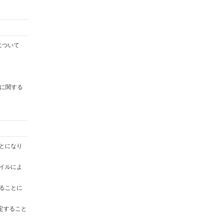
について
に関する
ことになり
ァイルによ
することに
定すること