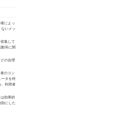
用者によっ
くないメッ
を収集して
活動等に関
)などの合理
用者のコン
ュータを特
め、利用者
タは効果的
無効にした