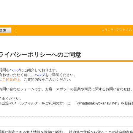
ようこそ！
ゲスト
さん
プライバシーポリシーへのご同意
質問を
ヘルプ
にご紹介しております。
合わせいただく前に、
ヘルプ
をご確認ください。
にご同意の上
、ご質問内容をご入力ください。
お問い合わせフォームです。お店・スポットの営業や商品に関するお問い合わせは
了承ください。
やメールフィルターをご利用の方）は、「@nagasaki-yokanavi.net」を登
個人の重要な財産である個人情報を適切に保護し、社内外の脅威から守ることが社会的責