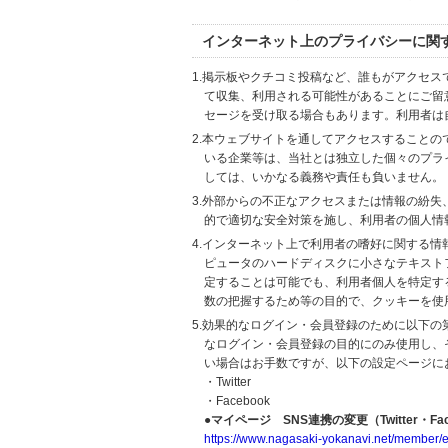
インターネット上のプライバシーに関
1.掲示板やクチコミ投稿など、誰もがアクセ
て収集、利用される可能性があることにご留
セージを受け取る場合もあります。利用者は
2.本ウェブサイトを通してアクセスすること
いる企業等は、当社とは独立した個々のプラ
しては、いかなる義務や責任も負いません。
3.外部からの不正なアクセスまたは情報の紛失、破壊
的で適切な安全対策を施し、利用者の個人情
4.インターネット上で利用者の嗜好に関する情報
ピュータのハードディスクに小さなテキスト
定することは可能でも、利用者個人を特定す
数の把握するため等の目的で、クッキーを使
5.効果的なログイン・会員登録のために以下
なログイン・会員登録の目的にのみ使用し、
い場合はお手数ですが、以下の設定ページに
・Twitter
・Facebook
●マイページ SNS連携の変更（Twitter・Fac
https://www.nagasaki-yokanavi.net/member/e