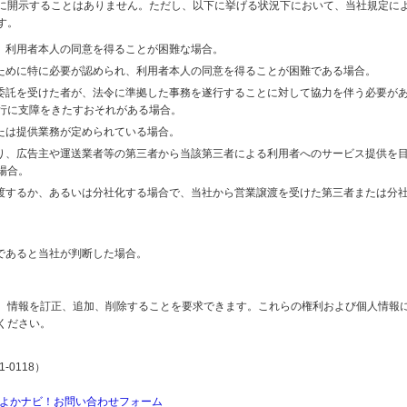
に開示することはありません。ただし、以下に挙げる状況下において、当社規定に
す。
り、利用者本人の同意を得ることが困難な場合。
のために特に必要が認められ、利用者本人の同意を得ることが困難である場合。
の委託を受けた者が、法令に準拠した事務を遂行することに対して協力を伴う必要が
行に支障をきたすおそれがある場合。
または提供業務が定められている場合。
より、広告主や運送業者等の第三者から当該第三者による利用者へのサービス提供を
場合。
譲渡するか、あるいは分社化する場合で、当社から営業譲渡を受けた第三者または分
であると当社が判断した場合。
、情報を訂正、追加、削除することを要求できます。これらの権利および個人情報
ください。
-0118）
よかナビ！お問い合わせフォーム