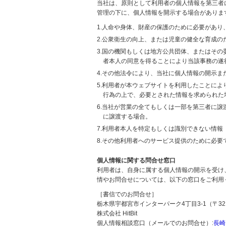
当社は、原則として利用者の個人情報を第三者
管理の下に、個人情報を開示する場合がありま
1.人命や身体、財産の保護のために必要があ
2.公衆衛生の向上、または児童の健全な育成
3.国の機関もしくは地方公共団体、またはそ
者本人の同意を得ることにより当該事務の遂
4.その他法令により、当社に個人情報の開示
5.利用者が本ウェブサイトを利用したことに
行為の上で、必要とされた情報を求められた
6.当社が営業の全てもしくは一部を第三者に
に譲渡する場合。
7.利用者本人を特定もしくは識別できない情報
8.その他利用者へのサービス提供のために必要
個人情報に関する問合せ窓口
利用者は、自身に属する個人情報の開示を受け
情やお問合せについては、以下の窓口をご利用
［書信でのお問合せ］
栃木県宇都宮市インターパーク4丁目3-1（〒321
株式会社 HitBit
個人情報相談窓口（メールでのお問合せ）:
長崎