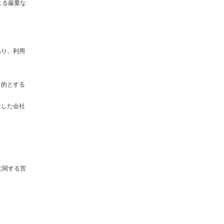
よる厳重な
あり、利用
目的とする
社した会社
に関する苦