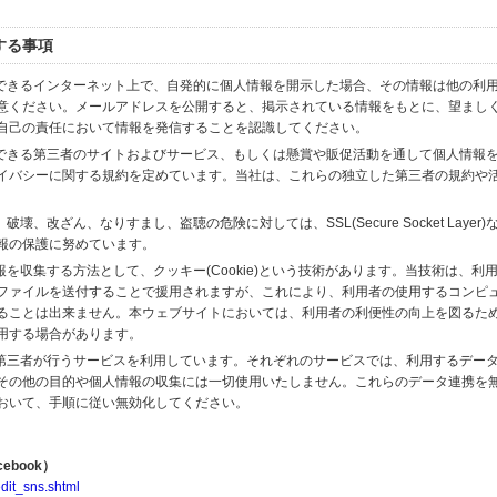
する事項
スできるインターネット上で、自発的に個人情報を開示した場合、その情報は他の利
意ください。メールアドレスを公開すると、掲示されている情報をもとに、望まし
自己の責任において情報を発信することを認識してください。
のできる第三者のサイトおよびサービス、もしくは懸賞や販促活動を通して個人情報
イバシーに関する規約を定めています。当社は、これらの独立した第三者の規約や
、改ざん、なりすまし、盗聴の危険に対しては、SSL(Secure Socket Layer
報の保護に努めています。
を収集する方法として、クッキー(Cookie)という技術があります。当技術は、利
ファイルを送付することで援用されますが、これにより、利用者の使用するコンピ
ることは出来ません。本ウェブサイトにおいては、利用者の利便性の向上を図るた
用する場合があります。
の第三者が行うサービスを利用しています。それぞれのサービスでは、利用するデー
その他の目的や個人情報の収集には一切使用いたしません。これらのデータ連携を
おいて、手順に従い無効化してください。
ebook）
dit_sns.shtml