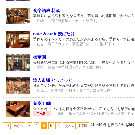
食楽酒房 花蔵
裏通りにある隠れ家的な居酒屋。落ち着いた雰囲気で大人の方
（長崎市北部 / 居酒屋 / クチコミ数 7件）
cafe & craft 麦ばたけ
手作りのインテリアのあたたかみがあるお店。手作りパンは遠
（住吉・浜口 / カフェ・喫茶店 / クチコミ数 13件）
桃華園
長崎新地中華街にある中華料理の老舗。一度食べたらまた食べ
（浜町・銅座 / 中華料理 / クチコミ数 7件）
漁人市場 とっとっと
和食フレンチ、それぞれのシェフが新鮮素材を利用して腕に撚
（島原市 / お食事処・和食全般 / クチコミ数 5件）
旬彩 山﨑
旬の食材でつくるお得な会席料理がウリ!目でも舌でも納得の
（浜町・銅座 / 割烹・懐石料理 / クチコミ数 1件）
41～50
件を表示 / 全
1,260
[1]
3
4
5
6
7
[126]
«前へ
次へ»