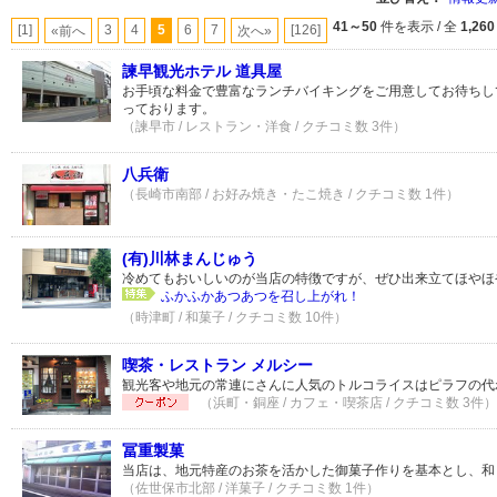
41～50
件を表示 / 全
1,260
[1]
3
4
5
6
7
[126]
«前へ
次へ»
諫早観光ホテル 道具屋
お手頃な料金で豊富なランチバイキングをご用意してお待ちし
っております。
（諫早市 / レストラン・洋食 / クチコミ数 3件）
八兵衛
（長崎市南部 / お好み焼き・たこ焼き / クチコミ数 1件）
(有)川林まんじゅう
冷めてもおいしいのが当店の特徴ですが、ぜひ出来立てほやほ
ふかふかあつあつを召し上がれ！
（時津町 / 和菓子 / クチコミ数 10件）
喫茶・レストラン メルシー
観光客や地元の常連にさんに人気のトルコライスはピラフの代
（浜町・銅座 / カフェ・喫茶店 / クチコミ数 3件）
冨重製菓
当店は、地元特産のお茶を活かした御菓子作りを基本とし、和・
（佐世保市北部 / 洋菓子 / クチコミ数 1件）