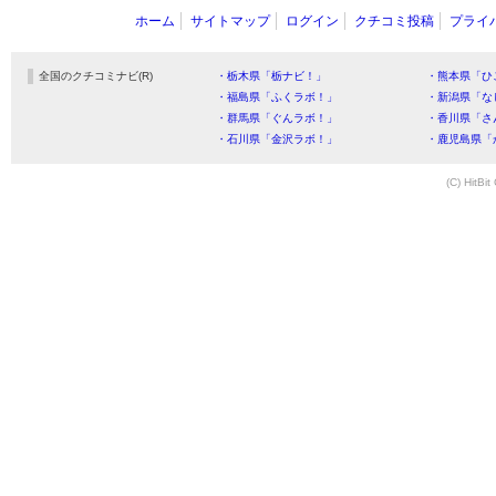
ホーム
サイトマップ
ログイン
クチコミ投稿
プライ
全国のクチコミナビ(R)
・栃木県「栃ナビ！」
・熊本県「ひ
・福島県「ふくラボ！」
・新潟県「な
・群馬県「ぐんラボ！」
・香川県「さ
・石川県「金沢ラボ！」
・鹿児島県「
(C) HitBit