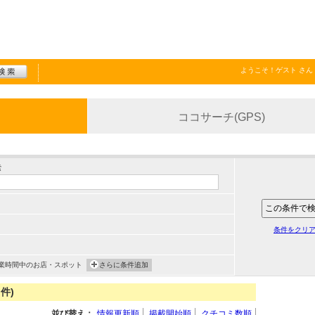
ようこそ！
ゲスト
さん
ココサーチ(GPS)
索
条件をクリ
業時間中のお店・スポット
さらに条件追加
件)
並び替え：
情報更新順
掲載開始順
クチコミ数順