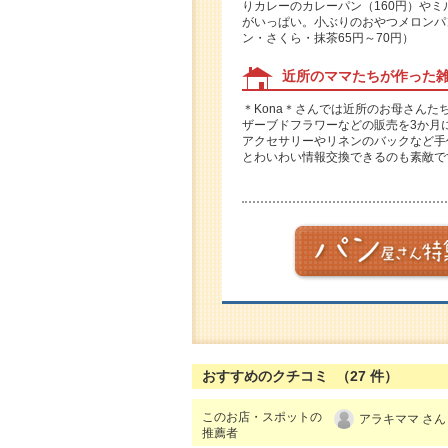
りカレーのカレーパン（160円）やミ
がいっぱい。小ぶりのおやつメロンパ
ン・さくら・抹茶65円～70円）
近所のママたちが作った雑
＊Kona＊さんでは近所のお母さん
ザーブドフラワーなどの販売を3か月
アクセサリーやリネンのバックなど手
とわいわい情報交換できるのも素敵で
おすすめのクチコミ （
27
件）
このお店・スポットの
アラキママ さん
推薦者