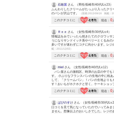
石敢當
さん （男性/長崎市/40代/Lv.23）
ふんわりしたクリームがたっぷり入ったクリ
のパンが沢山です。
（投稿:2012/09/16 掲載：20
0
このクチコミに
現在：
Ｒｅｅ
さん （女性/長崎市/30代/Lv.4）
情報誌をみていったら焼きたてのクロワッサン
うになりサンドイッチ系やベリーとくるみの
多いですが迷わずにコナに向かいます。レジ
載：2011/12/02）
0
このクチコミに
現在：
miel
さん （女性/長崎市/40代/Lv.12）
パン屋さんの激戦区、時津のお店の中でも１
す。 小ぶりなフランスパンの生地の中に粒
して、「クリームパン」！パンの生地よりも
す！おいもがホクホクと甘く、ケーキショッ
0
このクチコミに
現在：
ぱぴのすけ
さん （女性/長崎市/30代/Lv.
口コミを見て気になっていたのでいってみま
ません。想像以上のおいしさでした。レジの