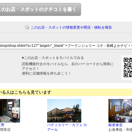
このお店・スポットのクチコミを書く
このお店・スポットの情報変更や閉店・移転を報告
■
このお店・スポットをモバイルでみる
読取機能付きのモバイルなら、右のバーコードから簡単に
アクセス！
便利に店舗情報を持ち歩こう！
いる人はこちらも見ています
士男
パティスリー・カフェ ロ
銀座食堂
喫茶店
アール
お食事処・和