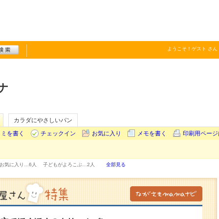
ようこそ！
ゲスト
さん
ナ
カラダにやさしいパン
コミを書く
チェックイン
お気に入り
メモを書く
印刷用ページ
お気に入り…
6人
子どもがよろこぶ…
2人
全部見る