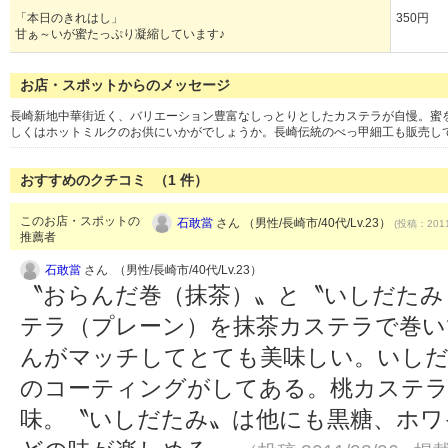
「本日のきれはし」
350円
甘ぁ～いが蜜たっぷり凝縮しています♪
お店・スポットからのメッセージ
長崎新地中華街近く、バリエーション豊富なしっとりとしたカステラが自慢。蜜
しくはホットミルクのお供にいかがでしょうか。長崎伝統のべっ甲細工も販売し
おすすめのクチコミ （
1
件）
このお店・スポットの
石敢當
さん （男性/長崎市/40代/Lv.23）
(投稿：2011
推薦者
石敢當
さん （男性/長崎市/40代/Lv.23）
〝おらんだ巻（抹茶）〟と〝いしだたみ
テラ（プレーン）を抹茶カステラで巻い
んがマッチしてとても美味しい。いしだ
のコーティングがしてある。桃カステラ
味。〝いしだたみ〟は他にも黒糖、ホワ