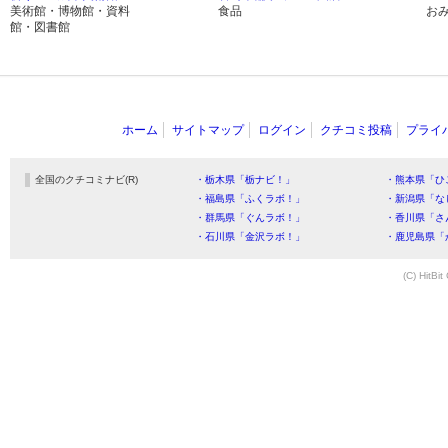
美術館・博物館・資料
食品
お
館・図書館
ホーム
サイトマップ
ログイン
クチコミ投稿
プライ
全国のクチコミナビ(R)
・栃木県「栃ナビ！」
・熊本県「ひ
・福島県「ふくラボ！」
・新潟県「な
・群馬県「ぐんラボ！」
・香川県「さ
・石川県「金沢ラボ！」
・鹿児島県「
(C) HitBit