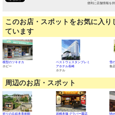
便利に店舗情報を持
このお店・スポットをお気に入り
ています
模型のツキオカ
ベストウェスタンプレミ
雪
ホビー
アホテル長崎
食
ホテル
周辺のお店・スポット
祈りの丘絵本美術館
岩崎本舗 グラバー園店
Mom