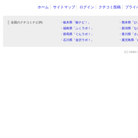
ホーム
サイトマップ
ログイン
クチコミ投稿
プライ
全国のクチコミナビ(R)
・栃木県「栃ナビ！」
・熊本県「ひ
・福島県「ふくラボ！」
・新潟県「な
・群馬県「ぐんラボ！」
・香川県「さ
・石川県「金沢ラボ！」
・鹿児島県「
(C) HitBit