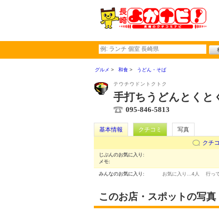
グルメ
和食
うどん・そば
テウチウドントクトク
手打ちうどんとくと
095-846-5813
基本情報
クチコミ
写真
クチ
じぶんのお気に入り:
メモ:
みんなのお気に入り:
お気に入り…
4人
行っ
このお店・スポットの写真