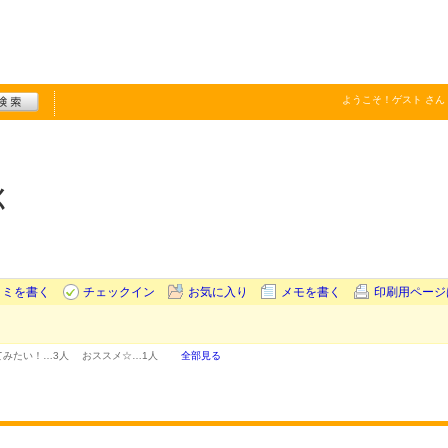
ようこそ！
ゲスト
さん
く
コミを書く
チェックイン
お気に入り
メモを書く
印刷用ページ
てみたい！…
3人
おススメ☆…
1人
全部見る