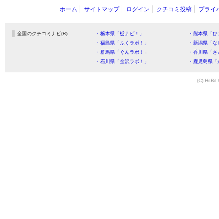
ホーム
サイトマップ
ログイン
クチコミ投稿
プライ
全国のクチコミナビ(R)
・栃木県「栃ナビ！」
・熊本県「ひ
・福島県「ふくラボ！」
・新潟県「な
・群馬県「ぐんラボ！」
・香川県「さ
・石川県「金沢ラボ！」
・鹿児島県「
(C) HitBit