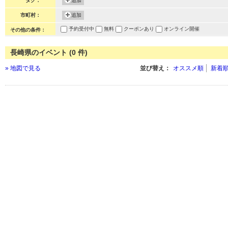
タグ：
追加
市町村：
追加
予約受付中
無料
クーポンあり
オンライン開催
その他の条件：
長崎県のイベント (0 件)
» 地図で見る
並び替え：
オススメ順
新着