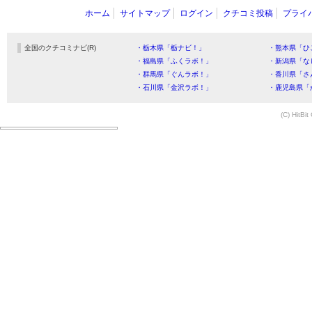
ホーム
サイトマップ
ログイン
クチコミ投稿
プライ
全国のクチコミナビ(R)
・栃木県「栃ナビ！」
・熊本県「ひ
・福島県「ふくラボ！」
・新潟県「な
・群馬県「ぐんラボ！」
・香川県「さ
・石川県「金沢ラボ！」
・鹿児島県「
(C) HitBit