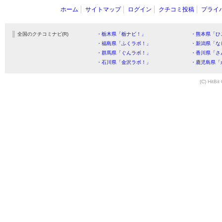
ホーム
サイトマップ
ログイン
クチコミ投稿
プライ
全国のクチコミナビ(R)
・栃木県「栃ナビ！」
・熊本県「ひ
・福島県「ふくラボ！」
・新潟県「な
・群馬県「ぐんラボ！」
・香川県「さ
・石川県「金沢ラボ！」
・鹿児島県「
(C) HitBit