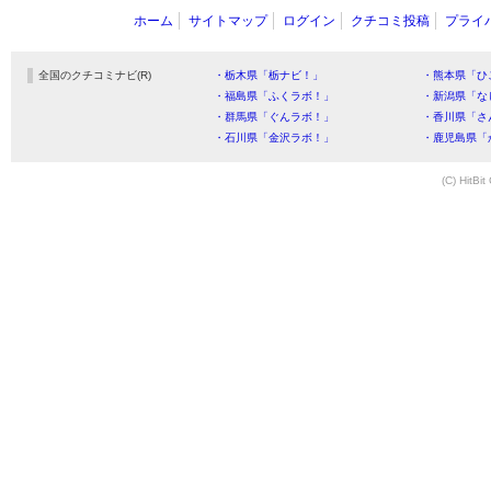
ホーム
サイトマップ
ログイン
クチコミ投稿
プライ
全国のクチコミナビ(R)
・栃木県「栃ナビ！」
・熊本県「ひ
・福島県「ふくラボ！」
・新潟県「な
・群馬県「ぐんラボ！」
・香川県「さ
・石川県「金沢ラボ！」
・鹿児島県「
(C) HitBit