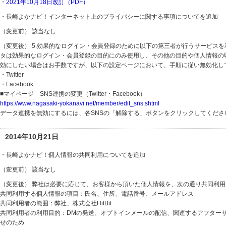
・2021年10月18日改訂（PDF）
・長崎よかナビ！インターネット上のプライバシーに関する事項についてを追加
（変更前）
該当なし
（変更後）
5.効果的なログイン・会員登録のために以下の第三者が行うサービス
タは効果的なログイン・会員登録の目的にのみ使用し、その他の目的や個人情報の
効にしたい場合はお手数ですが、以下の設定ページにおいて、手順に従い無効化し
・Twitter
・Facebook
■マイページ SNS連携の変更（Twitter・Facebook）
https://www.nagasaki-yokanavi.net/member/edit_sns.shtml
データ連携を無効にするには、各SNSの「解除する」ボタンをクリックしてくださ
2014年10月21日
・長崎よかナビ！個人情報の共同利用についてを追加
（変更前）
該当なし
（変更後）
弊社は必要に応じて、お客様から頂いた個人情報を、次の通り共同利用
共同利用する個人情報の項目：氏名、住所、電話番号、メールアドレス
共同利用者の範囲：弊社、株式会社HitBit
共同利用者の利用目的：DMの発送、オプトインメールの配信、関連するアフター
せのため