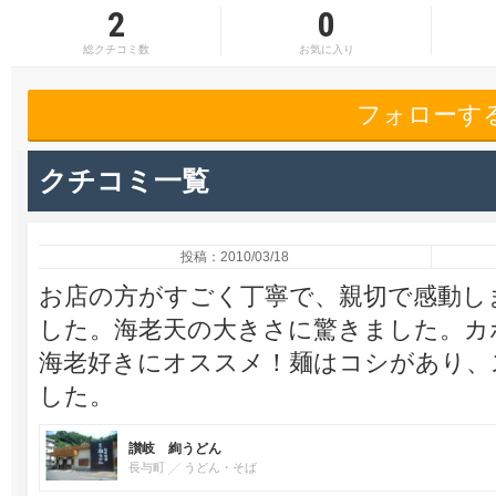
2
0
総クチコミ数
お気に入り
フォローす
クチコミ一覧
投稿：2010/03/18
お店の方がすごく丁寧で、親切で感動し
した。海老天の大きさに驚きました。カ
海老好きにオススメ！麺はコシがあり、
した。
讃岐 絢うどん
長与町
うどん・そば