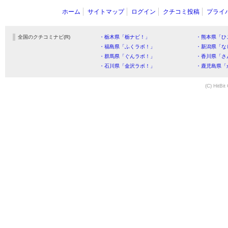
ホーム
サイトマップ
ログイン
クチコミ投稿
プライ
全国のクチコミナビ(R)
・栃木県「栃ナビ！」
・熊本県「ひ
・福島県「ふくラボ！」
・新潟県「な
・群馬県「ぐんラボ！」
・香川県「さ
・石川県「金沢ラボ！」
・鹿児島県「
(C) HitBit