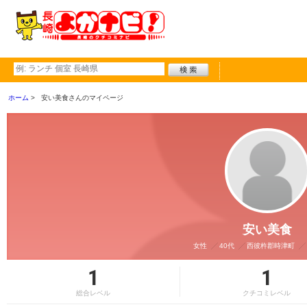
ホーム
安い美食さんのマイページ
安い美食
女性
40代
西彼杵郡時津町
1
1
総合レベル
クチコミレベル