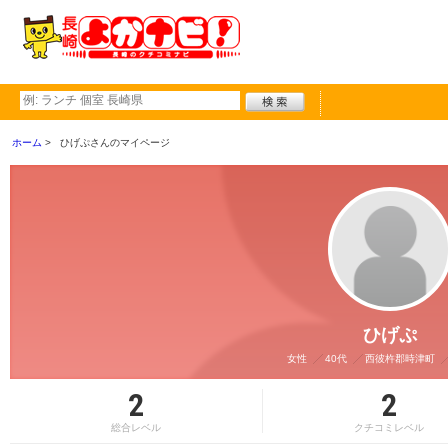
ホーム
ひげぷさんのマイページ
ひげぷ
女性
40代
西彼杵郡時津町
2
2
総合レベル
クチコミレベル