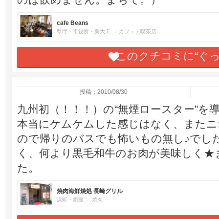
cafe Beans
県庁・市役所・新大工
カフェ・喫茶店
このクチコミに“ぐ
投稿：2010/08/30
九州初（！！！）の“無煙ロースター”を
本当にケムケムした感じはなく、またニ
ので帰りのバスでも怖いもの無し♪でし
く、何より黒毛和牛のお肉が美味しく★
た。
焼肉海鮮焼処 長崎グリル
浜町・銅座
焼肉