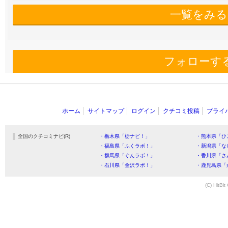
一覧をみる
フォローす
ホーム
サイトマップ
ログイン
クチコミ投稿
プライ
全国のクチコミナビ(R)
・栃木県「栃ナビ！」
・熊本県「ひ
・福島県「ふくラボ！」
・新潟県「な
・群馬県「ぐんラボ！」
・香川県「さ
・石川県「金沢ラボ！」
・鹿児島県「
(C) HitBit