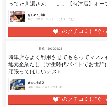
ってた川瀬さん。。。。【時津店】オー
きしめん川瀬
県庁・市役所・新大工
うどん・そば
このクチコミに“ぐ
投稿：2010/05/23
時津店をよく利用させてもらってマス♪
地元企業だし（学生時代バイトでお世話
頑張ってほしいデス♪
遊ING浜町店
浜町・銅座
CD・DVD・本
このクチコミに“ぐ