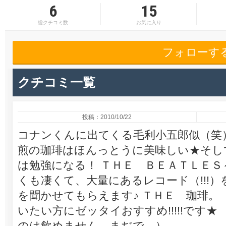
6
15
総クチコミ数
お気に入り
フォローす
クチコミ一覧
投稿：2010/10/22
コナンくんに出てくる毛利小五郎似（笑
煎の珈琲はほんっとうに美味しい★そし
は勉強になる！ ＴＨＥ ＢＥＡＴＬＥ
くも凄くて、大量にあるレコード（!!!
を聞かせてもらえます♪ ＴＨＥ 珈琲
いたい方にゼッタイおすすめ!!!!!です
のは飲めません。まぢで。）