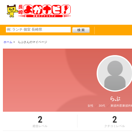
ホーム
らぶさんのマイページ
らぶ
女性
30代
東彼杵郡東彼杵
2
2
総合レベル
クチコミレベル