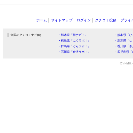
ホーム
サイトマップ
ログイン
クチコミ投稿
プライ
全国のクチコミナビ(R)
・栃木県「栃ナビ！」
・熊本県「ひ
・福島県「ふくラボ！」
・新潟県「な
・群馬県「ぐんラボ！」
・香川県「さ
・石川県「金沢ラボ！」
・鹿児島県「
(C) HitBit