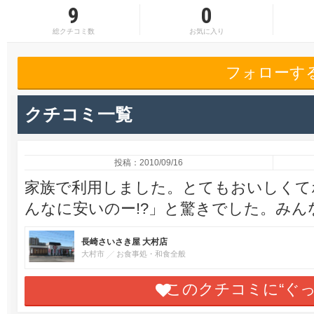
9
0
総クチコミ数
お気に入り
フォローす
クチコミ一覧
投稿：2010/09/16
家族で利用しました。とてもおいしくて
んなに安いのー!?」と驚きでした。み
長崎さいさき屋 大村店
大村市
お食事処・和食全般
このクチコミに“ぐ