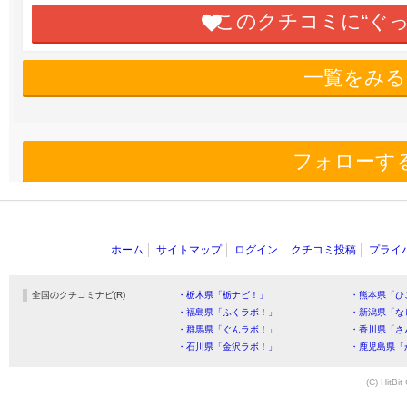
このクチコミに“ぐ
一覧をみる
フォローす
ホーム
サイトマップ
ログイン
クチコミ投稿
プライ
全国のクチコミナビ(R)
・栃木県「栃ナビ！」
・熊本県「ひ
・福島県「ふくラボ！」
・新潟県「な
・群馬県「ぐんラボ！」
・香川県「さ
・石川県「金沢ラボ！」
・鹿児島県「
(C) HitBit