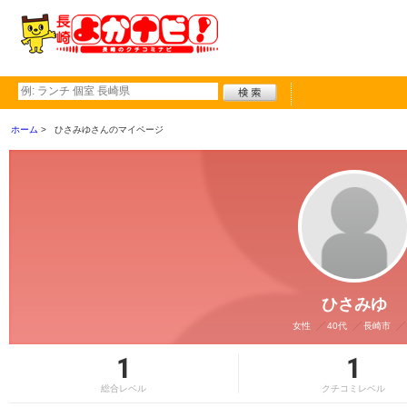
ホーム
ひさみゆさんのマイページ
ひさみゆ
女性
40代
長崎市
1
1
総合レベル
クチコミレベル