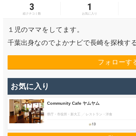
3
1
総クチコミ数
お気に入り
１児のママをしてます。
千葉出身なのでよかナビで長崎を探検す
フォローす
お気に入り
Community Cafe ヤムヤム
県庁・市役所・新大工
レストラン・洋食
13