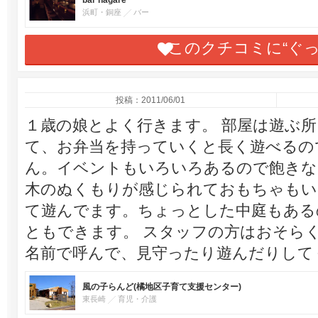
bar nagare
浜町・銅座
バー
このクチコミに“ぐ
投稿：2011/06/01
１歳の娘とよく行きます。 部屋は遊ぶ
て、お弁当を持っていくと長く遊べるの
ん。イベントもいろいろあるので飽きな
木のぬくもりが感じられておもちゃもい
て遊んでます。ちょっとした中庭もある
ともできます。 スタッフの方はおそら
名前で呼んで、見守ったり遊んだりして
風の子らんど(橘地区子育て支援センター)
東長崎
育児・介護