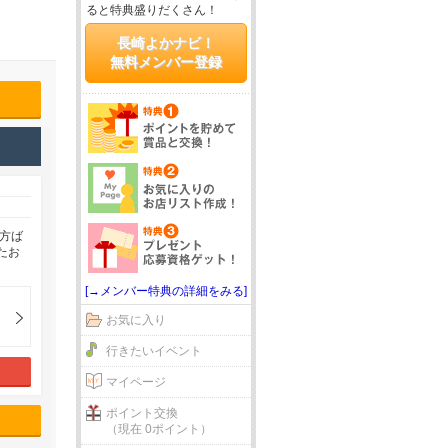
ると特典盛りだくさん！
長崎よかナビ！
無料メンバー登録
方ば
たお
[→メンバー特典の詳細をみる]
お気に入り
行きたいイベント
マイページ
ポイント交換
（現在 0ポイント）