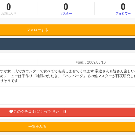
0
0
0
お気に入り
マスター
フォロワー
フォローする
掲載：2009/03/16
ますが女一人でカウンターで食べてても楽しませてくれます 常連さんも皆さん楽しい
薦めメニューは手作り「地鶏のたたき」「ハンバーグ」その他マスターが日夜研究し
ありそうです…
0
このクチコミに“ぐっ”ときた
一覧をみる