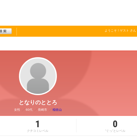
ようこそ！
ゲスト
さん
となりのととろ
女性
60代
長崎市
稲佐山
1
0
クチコミレベル
“ぐっ”とレベル