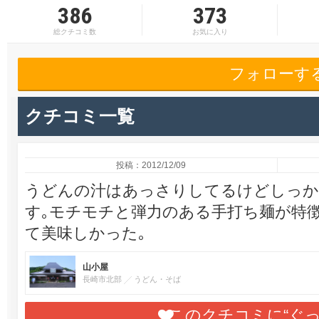
386
373
総クチコミ数
お気に入り
フォローす
クチコミ一覧
投稿：2012/12/09
うどんの汁はあっさりしてるけどしっか
す｡モチモチと弾力のある手打ち麺が特
て美味しかった｡
山小屋
長崎市北部
うどん・そば
このクチコミに“ぐ