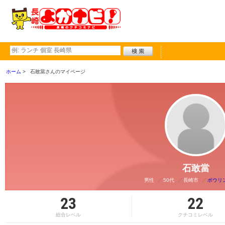
ホーム
石敢當さんのマイページ
石敢當
男性
50代
長崎市
ボウリ
23
22
総合レベル
クチコミレベル