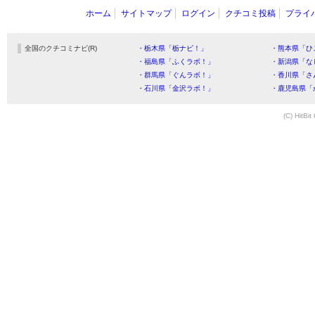
ホーム
サイトマップ
ログイン
クチコミ投稿
プライ
全国のクチコミナビ(R)
・栃木県「栃ナビ！」
・熊本県「ひ
・福島県「ふくラボ！」
・新潟県「な
・群馬県「ぐんラボ！」
・香川県「さ
・石川県「金沢ラボ！」
・鹿児島県「
(C) HitBit