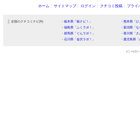
ホーム
サイトマップ
ログイン
クチコミ投稿
プライ
全国のクチコミナビ(R)
・栃木県「栃ナビ！」
・熊本県「ひ
・福島県「ふくラボ！」
・新潟県「な
・群馬県「ぐんラボ！」
・香川県「さ
・石川県「金沢ラボ！」
・鹿児島県「
(C) HitBit