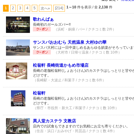
1～10
件を表示 / 全
2,138
件
1
2
3
4
5
[214]
次へ»
歌わんばぁ
長崎初のガールズバー!!
（浜町・銅座 / バー / クチコミ数 2件）
サンスパおおむら 天然温泉 大村ゆの華
サンスパ大村には一日中楽しめるあらゆる娯楽がそろっていま
（大村市 / 日帰り温泉 / クチコミ数 10件）
松翁軒 長崎街道かもめ市場店
長崎の老舗松翁軒(しょおうけん)のカステラはしっとりと甘や
どけです。
（長崎駅・大波止 / 和菓子 / クチコミ数 6件）
松翁軒
長崎の老舗松翁軒(しょおうけん)のカステラはしっとりと甘や
どけです。
（県庁・市役所・新大工 / 和菓子 / クチコミ数 10件）
異人堂カステラ 文教店
店内での試食もできますのでお気軽にお立ち寄りください。
（住吉・浜口 / おみやげ・民芸品 / クチコミ数 4件）