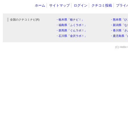
ホーム
サイトマップ
ログイン
クチコミ投稿
プライ
全国のクチコミナビ(R)
・栃木県「栃ナビ！」
・熊本県「ひ
・福島県「ふくラボ！」
・新潟県「な
・群馬県「ぐんラボ！」
・香川県「さ
・石川県「金沢ラボ！」
・鹿児島県「
(C) HitBit