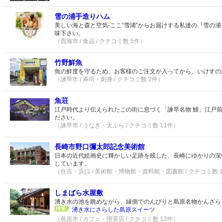
雪の浦手造りハム
美しい海と森と空気-ここ“雪浦”からお届けする私達の『雪の
味下さい。
（西海市 / 食品 / クチコミ数 5件）
竹野鮮魚
魚の鮮度を守るため、お客様のご注文が入ってから、いけすの
（諫早市 / 寿司・刺身 / クチコミ数 2件）
魚荘
江戸時代より伝えられたこの街に息づく「諫早名物 鰻」江戸
ださい。
（諫早市 / うなぎ・天ぷら / クチコミ数 11件）
長崎市野口彌太郎記念美術館
日本の近代絵画史に輝かしい足跡を残した、長崎にゆかりの深
しています。
（住吉・浜口 / 美術館・博物館・資料館・図書館 / クチコミ数 
しまばら水屋敷
湧き水の池を眺めながら、縁側でのんびりと島原名物かんざら
湧き水にさらした島原スイーツ
（島原市 / カフェ・喫茶店 / クチコミ数 13件）