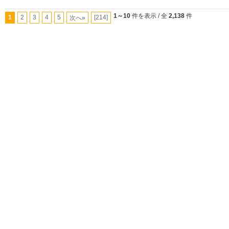
1～10
件を表示 / 全
2,138
件
1
2
3
4
5
[214]
次へ»