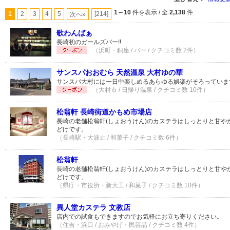
1～10
件を表示 / 全
2,138
件
1
2
3
4
5
[214]
次へ»
歌わんばぁ
長崎初のガールズバー!!
（浜町・銅座 / バー / クチコミ数 2件）
サンスパおおむら 天然温泉 大村ゆの華
サンスパ大村には一日中楽しめるあらゆる娯楽がそろっていま
（大村市 / 日帰り温泉 / クチコミ数 10件）
松翁軒 長崎街道かもめ市場店
長崎の老舗松翁軒(しょおうけん)のカステラはしっとりと甘や
どけです。
（長崎駅・大波止 / 和菓子 / クチコミ数 6件）
松翁軒
長崎の老舗松翁軒(しょおうけん)のカステラはしっとりと甘や
どけです。
（県庁・市役所・新大工 / 和菓子 / クチコミ数 10件）
異人堂カステラ 文教店
店内での試食もできますのでお気軽にお立ち寄りください。
（住吉・浜口 / おみやげ・民芸品 / クチコミ数 4件）