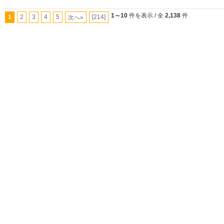
1～10
件を表示 / 全
2,138
件
1
2
3
4
5
[214]
次へ»