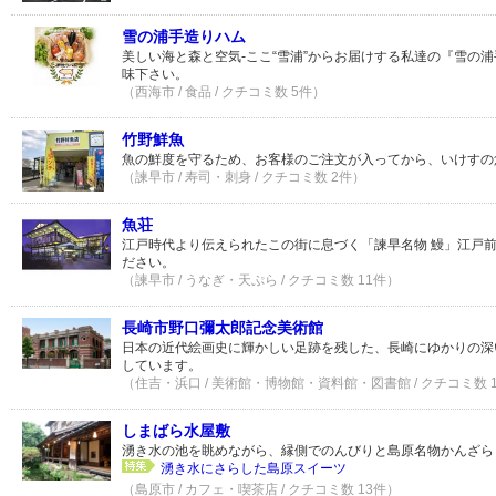
雪の浦手造りハム
美しい海と森と空気-ここ“雪浦”からお届けする私達の『雪の
味下さい。
（西海市 / 食品 / クチコミ数 5件）
竹野鮮魚
魚の鮮度を守るため、お客様のご注文が入ってから、いけすの
（諫早市 / 寿司・刺身 / クチコミ数 2件）
魚荘
江戸時代より伝えられたこの街に息づく「諫早名物 鰻」江戸
ださい。
（諫早市 / うなぎ・天ぷら / クチコミ数 11件）
長崎市野口彌太郎記念美術館
日本の近代絵画史に輝かしい足跡を残した、長崎にゆかりの深
しています。
（住吉・浜口 / 美術館・博物館・資料館・図書館 / クチコミ数 
しまばら水屋敷
湧き水の池を眺めながら、縁側でのんびりと島原名物かんざら
湧き水にさらした島原スイーツ
（島原市 / カフェ・喫茶店 / クチコミ数 13件）