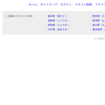
ホーム
サイトマップ
ログイン
クチコミ投稿
プライ
全国のクチコミナビ(R)
・栃木県「栃ナビ！」
・熊本県「ひ
・福島県「ふくラボ！」
・新潟県「な
・群馬県「ぐんラボ！」
・香川県「さ
・石川県「金沢ラボ！」
・鹿児島県「
(C) HitBit