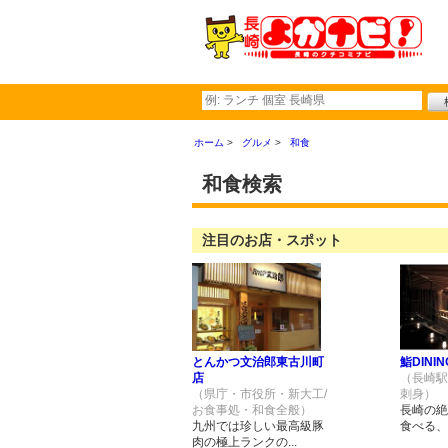
ホーム
グルメ
和食
和食検索
注目のお店・スポット
とんかつ文治郎東古川町
鮨DINI
店
（長崎駅
（県庁・市役所・新大工/
刺身）
お食事処・和食全般）
長崎の絶
九州では珍しい最高級豚
食べる、脂
肉の極上ランクの...