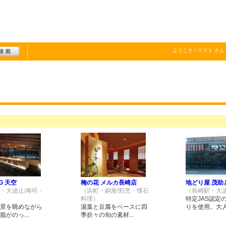
ようこそ！
ゲスト
さん
NG 天空
梅の花 メルカ長崎店
地どり屋 茂助
・大波止/寿司・
（浜町・銅座/割烹・懐石
（長崎駅・大波
料理）
特定JAS認定
景を眺めながら
湯葉と豆腐をベースに四
りを使用。大人.
がのっ...
季折々の旬の素材...