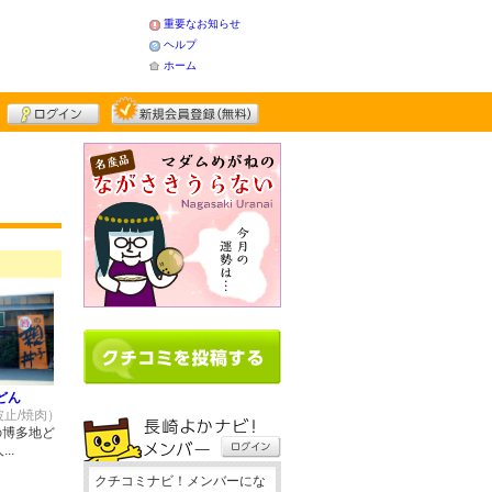
重要なお知らせ
ヘルプ
ホーム
どん
止/焼肉）
の博多地ど
..
クチコミナビ！メンバーにな