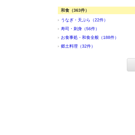
和食（363件）
うなぎ・天ぷら（22件）
寿司・刺身（56件）
お食事処・和食全般（188件）
郷土料理（32件）