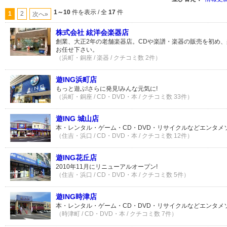
1～10
件を表示 / 全
17
件
1
2
次へ»
株式会社 絃洋会楽器店
創業、大正2年の老舗楽器店。CDや楽譜・楽器の販売を初め
お任せ下さい。
（浜町・銅座 / 楽器 / クチコミ数 2件）
遊ING浜町店
もっと遊ぶ!さらに発見!みんな元気に!
（浜町・銅座 / CD・DVD・本 / クチコミ数 33件）
遊ING 城山店
本・レンタル・ゲーム・CD・DVD・リサイクルなどエンタメソ
（住吉・浜口 / CD・DVD・本 / クチコミ数 12件）
遊ING花丘店
2010年11月にリニューアルオープン!
（住吉・浜口 / CD・DVD・本 / クチコミ数 5件）
遊ING時津店
本・レンタル・ゲーム・CD・DVD・リサイクルなどエンタメソ
（時津町 / CD・DVD・本 / クチコミ数 7件）