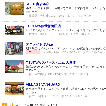
メトロ書店本店
小説・ビジネス書・実用書・専門書・学習参考書・コミックな
おります!
（長崎駅・大波止 / CD・DVD・本 / クチコミ数 38件）
TSUTAYA佐世保梅田店
2011年7月より『カフェ・ド・クリエ』を店内にオープンしま
（佐世保市街地 / カフェ・喫茶店 / クチコミ数 2件）
アニメイト 長崎店
期間限定のイベントや、アニメイトでしか買えない特典がつく
（浜町・銅座 / CD・DVD・本 / クチコミ数 4件）
TSUTAYA スペース・エム 大塔店
韓流CD/DVDを購入するなら当店へ、豊富な品揃えでお客様
TUTAYAにし
（佐世保市街地 / CD・DVD・本 / クチコミ数 2件）
VILLAGE VANGUARD
遊べる本屋です。コミック・書籍・雑貨・CD・その他バリエ
ています。
（住吉・浜口 / CD・DVD・本 / クチコミ数 15件）
1～10
件を表示 / 全
17
件
1
2