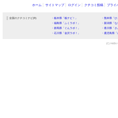
ホーム
サイトマップ
ログイン
クチコミ投稿
プライ
全国のクチコミナビ(R)
・栃木県「栃ナビ！」
・熊本県「ひ
・福島県「ふくラボ！」
・新潟県「な
・群馬県「ぐんラボ！」
・香川県「さ
・石川県「金沢ラボ！」
・鹿児島県「
(C) HitBit