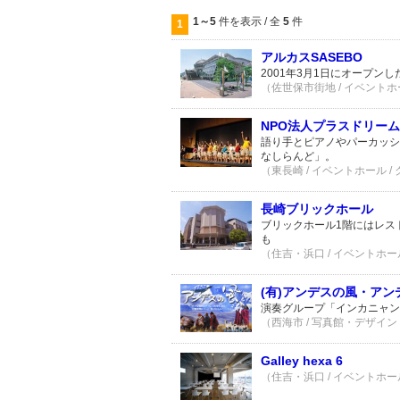
1～5
件を表示 / 全
5
件
1
アルカスSASEBO
2001年3月1日にオープン
（佐世保市街地 / イベントホー
NPO法人プラスドリーム
語り手とピアノやパーカッシ
なしらんど」。
（東長崎 / イベントホール /
長崎ブリックホール
ブリックホール1階にはレス
も
（住吉・浜口 / イベントホール
(有)アンデスの風・ア
演奏グループ「インカニャン
（西海市 / 写真館・デザイン・
Galley hexa 6
（住吉・浜口 / イベントホール