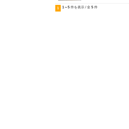
1～5
件を表示 / 全
5
件
1