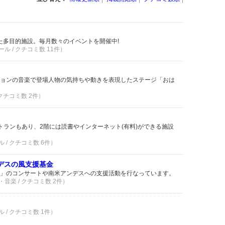
した多目的施設。毎月数々のイベントを開催中!
ル / クチコミ数 11件）
ョンの音楽で登場人物の気持ちや動きを表現したステージ「おは
 クチコミ数 2件）
トランもあり、2階には読書やインターネット(有料)ができる施設
 / クチコミ数 6件）
ンデスの風支援基金
」のコンサートや南米アンデスへの支援活動を行なっています。
音楽 / クチコミ数 2件）
 / クチコミ数 1件）