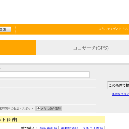
ようこそ！
ゲスト
さん
ココサーチ(GPS)
索
条件をクリ
業時間中のお店・スポット
さらに条件追加
(5 件)
並び替え：
情報更新順
掲載開始順
クチコミ数順