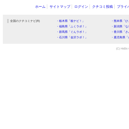
ホーム
サイトマップ
ログイン
クチコミ投稿
プライ
全国のクチコミナビ(R)
・栃木県「栃ナビ！」
・熊本県「ひ
・福島県「ふくラボ！」
・新潟県「な
・群馬県「ぐんラボ！」
・香川県「さ
・石川県「金沢ラボ！」
・鹿児島県「
(C) HitBit