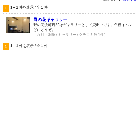
1～1
件を表示 / 全
1
件
1
野の花ギャラリー
野の花浜町店2Fはギャラリーとして貸出中です。各種イベン
どにどうぞ。
（浜町・銅座 / ギャラリー / クチコミ数 1件）
1～1
件を表示 / 全
1
件
1