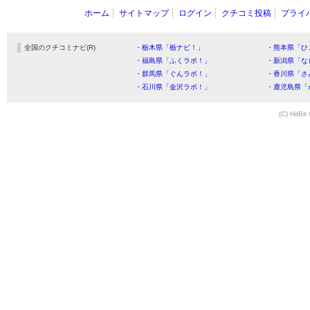
ホーム
サイトマップ
ログイン
クチコミ投稿
プライ
全国のクチコミナビ(R)
・栃木県「栃ナビ！」
・熊本県「ひ
・福島県「ふくラボ！」
・新潟県「な
・群馬県「ぐんラボ！」
・香川県「さ
・石川県「金沢ラボ！」
・鹿児島県「
(C) HitBit