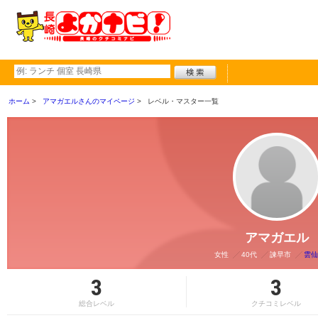
ホーム
アマガエルさんのマイページ
レベル・マスター一覧
アマガエル
女性
40代
諫早市
雲仙
3
3
総合レベル
クチコミレベル