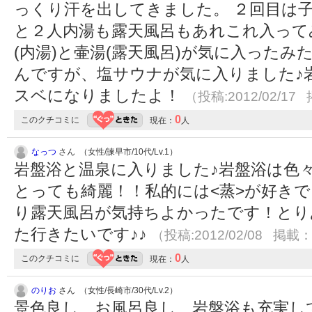
っくり汗を出してきました。 ２回目は
と２人内湯も露天風呂もあれこれ入って
(内湯)と壷湯(露天風呂)が気に入った
んですが、塩サウナが気に入りました♪
スベになりましたよ！
（投稿:2012/02/17 
0
このクチコミに
現在：
人
なっつ
さん （女性/諫早市/10代/Lv.1）
岩盤浴と温泉に入りました♪岩盤浴は色
とっても綺麗！！私的には<蒸>が好き
り露天風呂が気持ちよかったです！とり
た行きたいです♪♪
（投稿:2012/02/08 掲載：2
0
このクチコミに
現在：
人
のりお
さん （女性/長崎市/30代/Lv.2）
景色良し、お風呂良し、岩盤浴も充実し