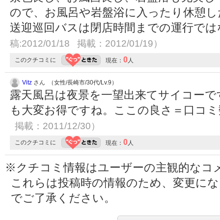
ので、お風呂や岩盤浴に入ったり休憩し
送迎巡回バスは閉店時間までの運行では
稿:2012/01/18 掲載：2012/01/19）
0
このクチコミに
現在：
人
Vitz
さん （女性/長崎市/30代/Lv.9）
露天風呂は夜景を一望出来てサイコーで
も大変お得ですね。ここの良さ＝口コ
掲載：2011/12/30）
0
このクチコミに
現在：
人
※クチコミ情報はユーザーの主観的なコ
これらは投稿時の情報のため、変更に
でご了承ください。