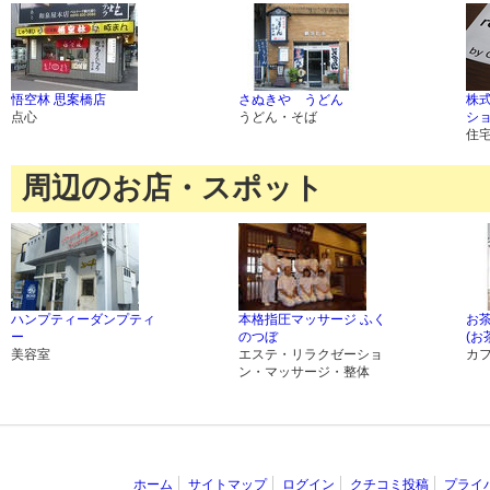
悟空林 思案橋店
さぬきや うどん
株
点心
うどん・そば
シ
住
周辺のお店・スポット
ハンプティーダンプティ
本格指圧マッサージ ふく
お
ー
のつぼ
(お
美容室
エステ・リラクゼーショ
カ
ン・マッサージ・整体
ホーム
サイトマップ
ログイン
クチコミ投稿
プライ