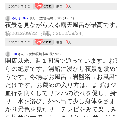
0
このクチコミに
現在：
人
ゆり子1972
さん （女性/長崎市/30代/Lv.14）
夜景を見ながら入る露天風呂が最高です
稿:2012/09/22 掲載：2012/09/24）
0
このクチコミに
現在：
人
lulu
さん （女性/長崎市/40代/Lv.3）
開店以来、週１間隔で通っています。お
らの絶景です。湯船に浸かり夜景を眺め
うです。冬場はお風呂→岩盤浴→お風呂
だけです。お薦めの入り方は、まずは
血行を良くしてリンパの流れを促し、身
り、水を浴び、外へ出て少し身体をさま
かり景色を見たり、テレビをみて楽しみ