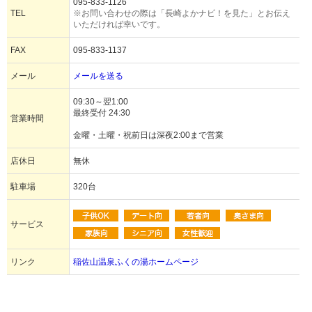
095-833-1126
TEL
※お問い合わせの際は「長崎よかナビ！を見た」とお伝え
いただければ幸いです。
FAX
095-833-1137
メール
メールを送る
09:30～翌1:00
最終受付 24:30
営業時間
金曜・土曜・祝前日は深夜2:00まで営業
店休日
無休
駐車場
320台
サービス
リンク
稲佐山温泉ふくの湯ホームページ