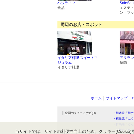
ベジライフ
SoleSoul
食品
エステ・
ン・マッ
周辺のお店・スポット
イタリア料理 スイートマ
アリラン
ジョラム
焼肉
イタリア料理
ホーム
サイトマップ
全国のクチコミナビ(R)
・栃木県「栃ナ
・福島県「ふく
・群馬県「ぐん
・石川県「金沢
当サイトでは、サイトの利便性向上のため、クッキー(Cookie)