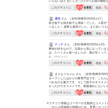
いらないほど おいしかった(^o^) お酒の種
0
このクチコミに
現在：
優美
さん （女性/長崎市/20代/Lv.17）
炊き餃子も焼き餃子も美味！でした。２皿ず
べました！ 接客も最高でした。また近いう
0
このクチコミに
現在：
ナッチ
さん （女性/長崎市/20代/Lv.25）
豚肉が好きなので、以前から気になっていまし
は、たーくさん食べましたが、脂が甘くって
載：2009/12/10）
0
このクチコミに
現在：
まりも☆ちゃん さん （女性/長崎市/30
オープンしたばかりの豚専門店です。こちら
べれるのも魅力です。そして餃子がオススメ
かったのでオススメです。家族連れにもいい
0
このクチコミに
現在：
※クチコミ情報はユーザーの主観的なコメント
これらは投稿時の情報のため、変更になって