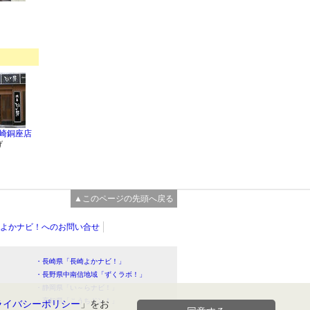
長崎銅座店
げ
▲このページの先頭へ戻る
よかナビ！へのお問い合せ
・長崎県「長崎よかナビ！」
・長野県中南信地域「ずくラボ！」
・静岡県「い～らナビ！」
！」
・高知県「こうちドン！」
ライバシーポリシー
」をお