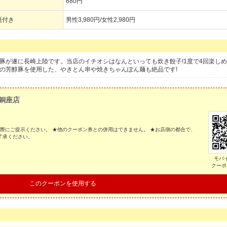
680円
題付き
男性3,980円/女性2,980円
豚が遂に長崎上陸です。当店のイチオシはなんといっても炊き餃子!1度で4回楽し
慢の芳醇豚を使用した、やきとん串や焼きちゃんぽん麺も絶品です!
 銅座店
の際にご提示ください。 ★他のクーポン券との併用はできません。 ★お店側の都合で、
了承ください。
モバ
クーポ
このクーポンを使用する