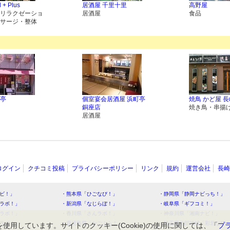
 + Plus
居酒屋 千里十里
高野屋
リラクゼーショ
居酒屋
食品
サージ・整体
亭
個室宴会居酒屋 浜町亭
焼鳥 かど屋 
銅座店
焼き鳥・串揚
居酒屋
ログイン
クチコミ投稿
プライバシーポリシー
リンク
規約
運営会社
長崎
ビ！」
・熊本県「ひごなび！」
・静岡県「静岡ナビっち！」
ラボ！」
・新潟県「なじらぼ！」
・岐阜県「ギフコミ！」
ラボ！」
・香川県「さんラボ！」
・神奈川県「湘南ナビ！」
ラボ！」
・鹿児島県「かごぶら！」
・埼玉県北部地域「彩北なび
を使用しています。サイトのクッキー(Cookie)の使用に関しては、「
プ