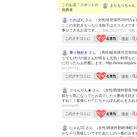
このお店・スポットの
まりも☆ちゃん 
推薦者
たれぱん
さん （女性/佐世保市/30代/Lv.
ここの水炊きもっちり水餃子はオススメです
事ができるお店です。
（投稿:2011/07/17 掲載：
0
このクチコミに
現在：
乗り物好き
さん （男性/岐阜県可児市/50代
とてもｽﾀｯﾌの皆さんが明るく元気！料理も
に行ったらお邪魔します。http://www.wagara
2011/07/11）
0
このクチコミに
現在：
☆りんりん★
さん （女性/西彼杵郡長与町/2
前から気になってたお店でした☆豚肉大好き
すね！！最後にｽｰﾌﾟにちゃんぽんめんを入
2010/04/05）
0
このクチコミに
現在：
にゃん
さん （女性/西彼杵郡時津町/10代
かなーり美味しいです!!! あたしの一番のおす