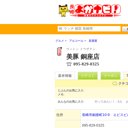
グルメ
アルコール
居酒屋
ヴィトン ドウザテン
美豚 銅座店
095-829-0325
基本情報
クチコミ
クーポン
クチ
じぶんのお気に入り:
メモ:
みんなのお気に入り:
行ってみたい！…
5人
住所
長崎市銅座町10-9 エビスビ
095-829-0325