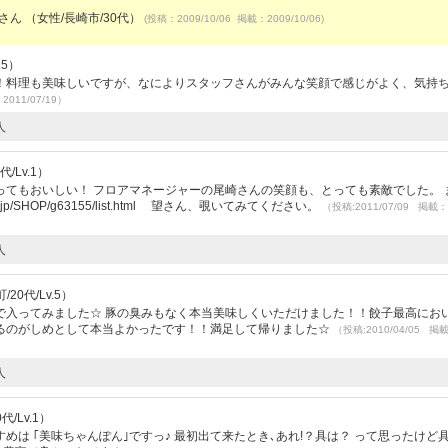
さん （女性/長崎市/30代）
(投稿：2009/10/06 掲載：2009/10/06)
15）
！料理も美味しいですが、なによりスタッフさんがみんな笑顔で感じがよく、気持
2011/07/19）
人
/Lv.1）
とってもおいしい！ フロアマネージャーの尾崎さんの笑顔も、とっても素敵でした。 
.jp/SHOP/g63155/list.html 望さん、覗いてみてください。
（投稿:2011/07/09 掲載：
人
0代/Lv.5）
で入ってみました☆ 豚の臭みもなく本当美味しくいただけました！！餃子最高にお
れるのがしめとして本当よかったです！！満足して帰りました☆
（投稿:2010/04/05 掲
人
/Lv.1）
すめは ｢美味ちゃんぽん｣ですっ♪ 最初出て来たとき､あれ!？具は？ って思ったけど