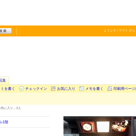
ようこそ！
ゲスト
さん
写真
コミを書く
チェックイン
お気に入り
メモを書く
印刷用ページ
お気に入り…
3人
ル1階