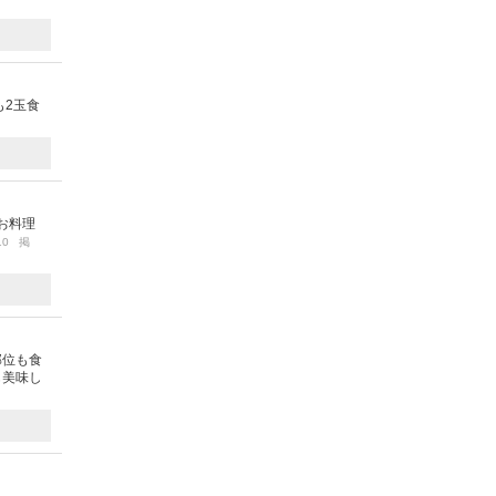
も2玉食
お料理
/10 掲
部位も食
も美味し