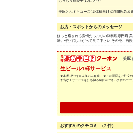
もっちり焼餃子(10個入り)
美豚とんずらコース(団体様向け)2時間飲み放
お店・スポットからのメッセージ
ほっと癒される愛情たっぷりの豚料理専門店 美
味。ぜひ召し上がって見て下さい!その他、自
美豚
生ビール1杯サービス
★本券1枚でお1人様のみ有効。 ★この画面をご注文
予告なくサービスを打ち切る場合がございますのでご
おすすめのクチコミ （
7
件）