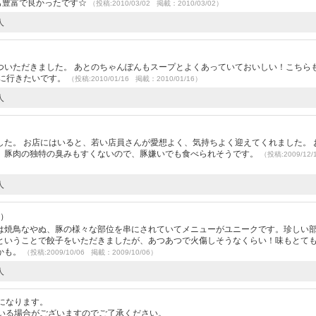
類も豊富で良かったです☆
（投稿:2010/03/02 掲載：2010/03/02）
人
ついただきました。 あとのちゃんぽんもスープとよくあっていておいしい！こちら
ちに行きたいです。
（投稿:2010/01/16 掲載：2010/01/16）
人
た。 お店にはいると、若い店員さんが愛想よく、気持ちよく迎えてくれました。 
、豚肉の独特の臭みもすくないので、豚嫌いでも食べられそうです。
（投稿:2009/12
人
代）
は焼鳥なやぬ、豚の様々な部位を串にされていてメニューがユニークです。珍しい
ということで餃子をいただきましたが、あつあつで火傷しそうなくらい！味もとて
かも。
（投稿:2009/10/06 掲載：2009/10/06）
人
になります。
いる場合がございますのでご了承ください。