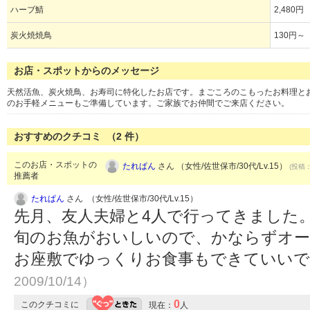
ハーブ鯖
2,480円
炭火焼焼鳥
130円～
お店・スポットからのメッセージ
天然活魚、炭火焼鳥、お寿司に特化したお店です。まごころのこもったお料理と
のお手軽メニューもご準備しています。ご家族でお仲間でご来店ください。
おすすめのクチコミ （
2
件）
このお店・スポットの
たれぱん
さん （女性/佐世保市/30代/Lv.15）
(投稿：
推薦者
たれぱん
さん （女性/佐世保市/30代/Lv.15）
先月、友人夫婦と4人で行ってきました
旬のお魚がおいしいので、かならずオー
お座敷でゆっくりお食事もできていい
2009/10/14）
0
このクチコミに
現在：
人