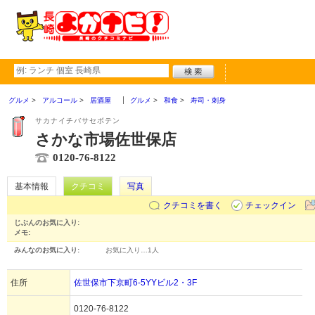
グルメ
アルコール
居酒屋
グルメ
和食
寿司・刺身
サカナイチバサセボテン
さかな市場佐世保店
0120-76-8122
基本情報
クチコミ
写真
クチコミを書く
チェックイン
じぶんのお気に入り:
メモ:
みんなのお気に入り:
お気に入り…
1人
住所
佐世保市下京町6-5YYビル2・3F
0120-76-8122