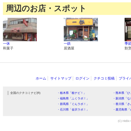
周辺のお店・スポット
一休
一鉄
季
和菓子
居酒屋
割
ホーム
サイトマップ
ログイン
クチコミ投稿
プライ
全国のクチコミナビ(R)
・栃木県「栃ナビ！」
・熊本県「ひ
・福島県「ふくラボ！」
・新潟県「な
・群馬県「ぐんラボ！」
・香川県「さ
・石川県「金沢ラボ！」
・鹿児島県「
(C) HitBit