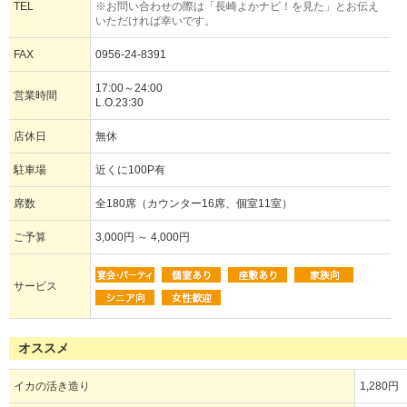
TEL
※お問い合わせの際は「長崎よかナビ！を見た」とお伝え
いただければ幸いです。
FAX
0956-24-8391
17:00～24:00
営業時間
L.O.23:30
店休日
無休
駐車場
近くに100P有
席数
全180席（カウンター16席、個室11室）
ご予算
3,000円 ～ 4,000円
サービス
オススメ
イカの活き造り
1,280円