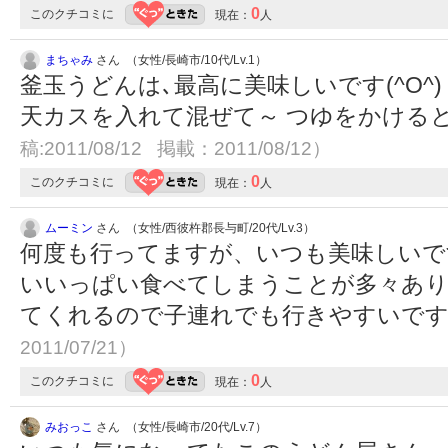
0
このクチコミに
現在：
人
まちゃみ
さん （女性/長崎市/10代/Lv.1）
釜玉うどんは､最高に美味しいです(^O^
天カスを入れて混ぜて～ つゆをかけると美
稿:2011/08/12 掲載：2011/08/12）
0
このクチコミに
現在：
人
ムーミン
さん （女性/西彼杵郡長与町/20代/Lv.3）
何度も行ってますが、いつも美味しいで
いいっぱい食べてしまうことが多々あ
てくれるので子連れでも行きやすいで
2011/07/21）
0
このクチコミに
現在：
人
みおっこ
さん （女性/長崎市/20代/Lv.7）