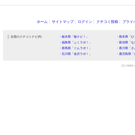
ホーム
サイトマップ
ログイン
クチコミ投稿
プライ
全国のクチコミナビ(R)
・栃木県「栃ナビ！」
・熊本県「ひ
・福島県「ふくラボ！」
・新潟県「な
・群馬県「ぐんラボ！」
・香川県「さ
・石川県「金沢ラボ！」
・鹿児島県「
(C) HitBit