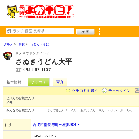
グルメ
和食
うどん・そば
サヌキウドンタイヘイ
さぬきうどん大平
095-887-1157
基本情報
クチコミ
写真
クチコミを書く
チェックイン
じぶんのお気に入り:
メモ:
みんなのお気に入り:
行ってみたい！…
6人
お気に入り…
6人
ヘルシー系…
2人
住所
西彼杵郡長与町三根郷904-3
095-887-1157