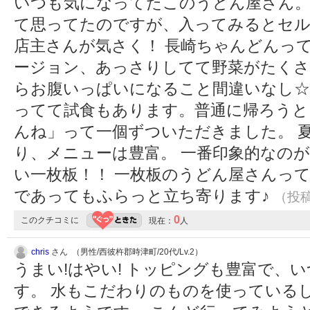
いつも気になってたこのうどん屋さん。
て思ってたのですが、入ってみるとセル
店主さんが気さく！ 長崎ちゃんどんっ
ージョン、あっさりしてて野菜がたくさ
らお腹いっぱいになること間違いなし☆
ってて試食もあります。普通に帰ろうと
んね」って一個ずついただきました。 
り、メニューは豊富。 一番印象的なの
い一枚板！！ 一枚板のうどん屋さんって
であってもふらっと立ち寄ります♪
（投稿:
0
このクチコミに
現在：
人
chris
さん （男性/西彼杵郡時津町/20代/Lv.2）
うまい!はやい! トッピングも豊富で、
す。 水もこだわりのものを使っている