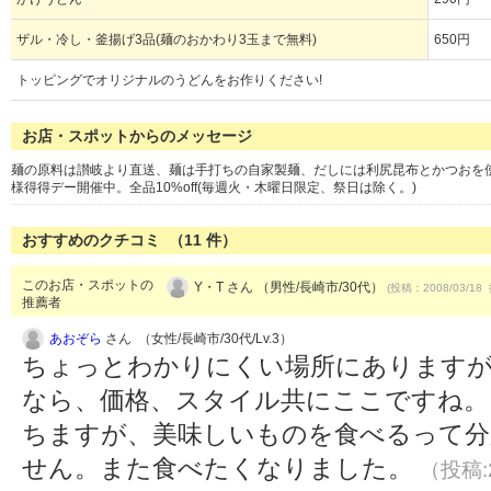
ザル・冷し・釜揚げ3品(麺のおかわり3玉まで無料)
650円
トッピングでオリジナルのうどんをお作りください!
お店・スポットからのメッセージ
麺の原料は讃岐より直送、麺は手打ちの自家製麺、だしには利尻昆布とかつおを使
様得得デー開催中。全品10%off(毎週火・木曜日限定、祭日は除く。)
おすすめのクチコミ （
11
件）
このお店・スポットの
Y・T さん （男性/長崎市/30代）
(投稿：2008/03/18 
推薦者
あおぞら
さん （女性/長崎市/30代/Lv.3）
ちょっとわかりにくい場所にありますが
なら、価格、スタイル共にここですね。
ちますが、美味しいものを食べるって分
せん。また食べたくなりました。
（投稿:2