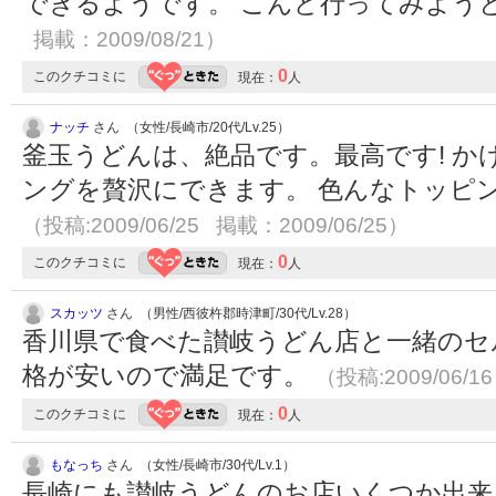
できるようです。 こんど行ってみよう
掲載：2009/08/21）
0
このクチコミに
現在：
人
ナッチ
さん （女性/長崎市/20代/Lv.25）
釜玉うどんは、絶品です。最高です! か
ングを贅沢にできます。 色んなトッピン
（投稿:2009/06/25 掲載：2009/06/25）
0
このクチコミに
現在：
人
スカッツ
さん （男性/西彼杵郡時津町/30代/Lv.28）
香川県で食べた讃岐うどん店と一緒のセ
格が安いので満足です。
（投稿:2009/06/1
0
このクチコミに
現在：
人
もなっち
さん （女性/長崎市/30代/Lv.1）
長崎にも讃岐うどんのお店いくつか出来