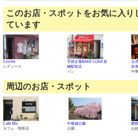
このお店・スポットをお気に入り
ています
Croche
手焼き屋BAKE LUNA 長
台湾
レディース
崎駅前店
街
パン
中
周辺のお店・スポット
Cafe Mix
中尾城公園
蛸焼
カフェ・喫茶店
公園
お