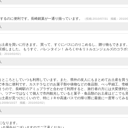
人
をするのに便利です。長崎銘菓が一通り揃っています。
（投稿:2010/07/31 掲載：2010/
人
土産を買いに行きます。 買って、すぐにバスにのりこめるし、贈り物もできます。
感しました。 もうすぐ、バレンタイン！ みろくや＆リトルエンジェルズのコラボ
載：2010/02/02）
人
うところとしていつも利用しています。また、県外の友人にもまとめてお土産を買
で本当に便利です。カステラなどのお菓子類や俵物などの食品類、べっ甲細工、壱
まうので、長崎駅のアミュプラザと合わせて利用すると、旅行者の方には大変便利
い。ツアーではなくて個人で市内観光していると菓子・食品類のお土産はどこでも
お土産が見つけにくいので、特にＪＲや高速バスでの帰り際に最後に一度寄ってみ
2009/10/27 掲載：2010/02/02）
人
になります。
いる場合がございますのでご了承ください。