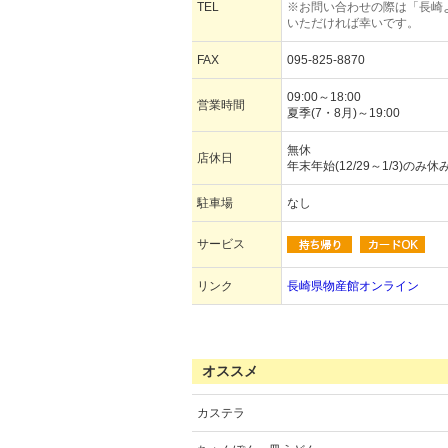
TEL
※お問い合わせの際は「長崎
いただければ幸いです。
FAX
095-825-8870
09:00～18:00
営業時間
夏季(7・8月)～19:00
無休
店休日
年末年始(12/29～1/3)のみ休
駐車場
なし
サービス
リンク
長崎県物産館オンライン
オススメ
カステラ