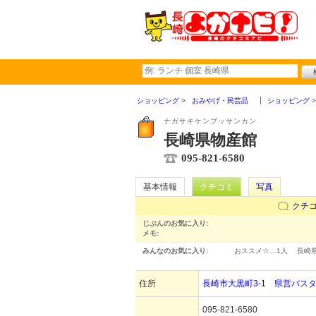
ショッピング
おみやげ・民芸品
ショッピング
ナガサキケンブッサンカン
長崎県物産館
095-821-6580
基本情報
クチコミ
写真
クチ
じぶんのお気に入り:
メモ:
みんなのお気に入り:
おススメ☆…
1人
長崎
住所
長崎市大黒町3-1 県営バスタ
095-821-6580