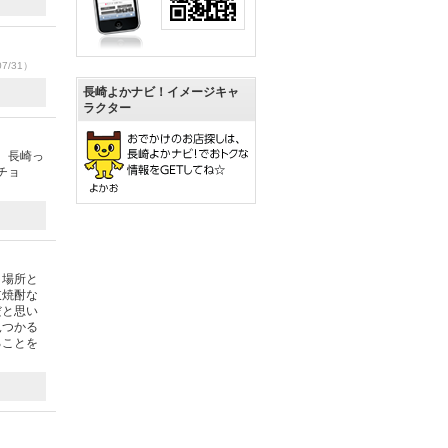
07/31）
長崎よかナビ！イメージキャ
ラクター
 長崎っ
チョ
う場所と
岐焼酎な
だと思い
見つかる
ることを