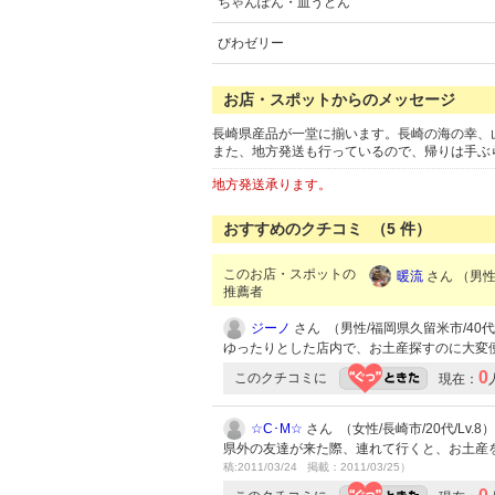
ちゃんぽん・皿うどん
びわゼリー
お店・スポットからのメッセージ
長崎県産品が一堂に揃います。長崎の海の幸、
また、地方発送も行っているので、帰りは手ぶ
地方発送承ります。
おすすめのクチコミ （
5
件）
このお店・スポットの
暖流
さん （男性/
推薦者
ジーノ
さん （男性/福岡県久留米市/40代/L
ゆったりとした店内で、お土産探すのに大変
0
このクチコミに
現在：
☆C･M☆
さん （女性/長崎市/20代/Lv.8）
県外の友達が来た際、連れて行くと、お土産
稿:2011/03/24 掲載：2011/03/25）