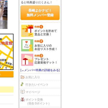
ると特典盛りだくさん！
長崎よかナビ！
無料メンバー登録
[→メンバー特典の詳細をみる]
る
お気に入り
行きたいイベント
マイページ
ポイント交換
（現在 0ポイント）