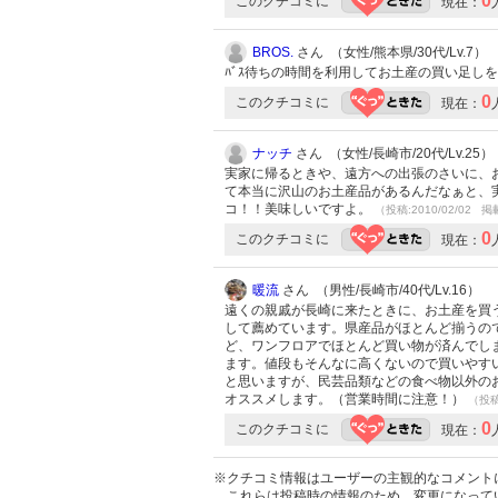
0
このクチコミに
現在：
BROS.
さん （女性/熊本県/30代/Lv.7）
ﾊﾞｽ待ちの時間を利用してお土産の買い足し
0
このクチコミに
現在：
ナッチ
さん （女性/長崎市/20代/Lv.25）
実家に帰るときや、遠方への出張のさいに、お
て本当に沢山のお土産品があるんだなぁと、実
コ！！美味しいですよ。
（投稿:2010/02/02 掲
0
このクチコミに
現在：
暖流
さん （男性/長崎市/40代/Lv.16）
遠くの親戚が長崎に来たときに、お土産を買
して薦めています。県産品がほとんど揃うの
ど、ワンフロアでほとんど買い物が済んでし
ます。値段もそんなに高くないので買いやす
と思いますが、民芸品類などの食べ物以外の
オススメします。（営業時間に注意！）
（投稿:
0
このクチコミに
現在：
※クチコミ情報はユーザーの主観的なコメント
これらは投稿時の情報のため、変更になって