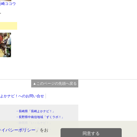
長崎ココウ
ー
▲このページの先頭へ戻る
よかナビ！へのお問い合せ
・長崎県「長崎よかナビ！」
・長野県中南信地域「ずくラボ！」
・静岡県「い～らナビ！」
！」
・高知県「こうちドン！」
ライバシーポリシー
」をお
同意する