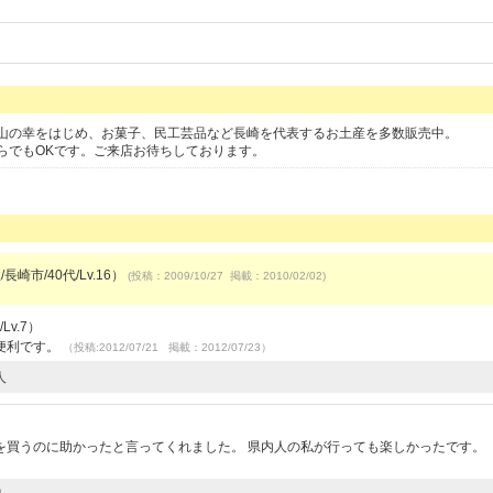
山の幸をはじめ、お菓子、民工芸品など長崎を代表するお土産を多数販売中。
らでもOKです。ご来店お待ちしております。
長崎市/40代/Lv.16）
(投稿：2009/10/27 掲載：2010/02/02)
v.7）
便利です。
（投稿:2012/07/21 掲載：2012/07/23）
人
を買うのに助かったと言ってくれました。 県内人の私が行っても楽しかったです。