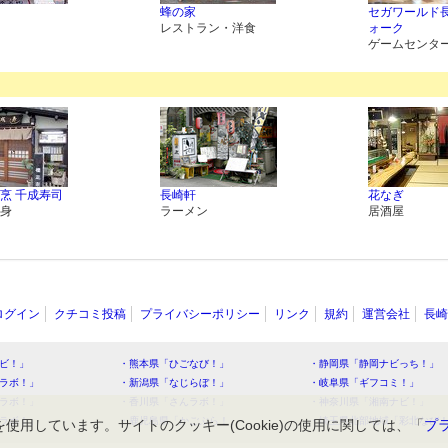
蜂の家
セガワールド
レストラン・洋食
ォーク
ゲームセンタ
烹 千成寿司
長崎軒
花なぎ
身
ラーメン
居酒屋
ログイン
クチコミ投稿
プライバシーポリシー
リンク
規約
運営会社
長崎
ビ！」
・熊本県「ひごなび！」
・静岡県「静岡ナビっち！」
ラボ！」
・新潟県「なじらぼ！」
・岐阜県「ギフコミ！」
ラボ！」
・香川県「さんラボ！」
・神奈川県「湘南ナビ！」
ラボ！」
・鹿児島県「かごぶら！」
・埼玉県北部地域「彩北なび
を使用しています。サイトのクッキー(Cookie)の使用に関しては、「
プ