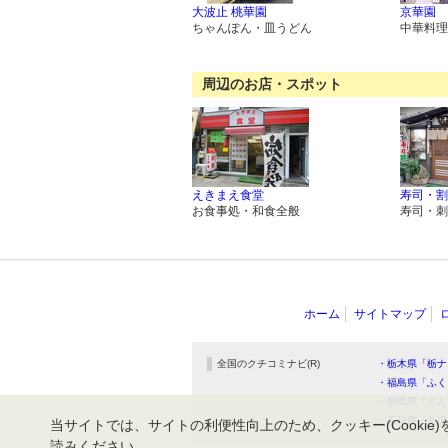
大波止 桃華園
京華園
ちゃんぽん・皿うどん
中華料理
周辺のお店・スポット
えきまえ食堂
寿司・割
お食事処・和食全般
寿司・刺
ホーム
サイトマップ
全国のクチコミナビ(R)
・栃木県「栃ナ
・福島県「ふく
・群馬県「ぐん
・石川県「金沢
当サイトでは、サイトの利便性向上のため、クッキー(Cookie)
読みください。