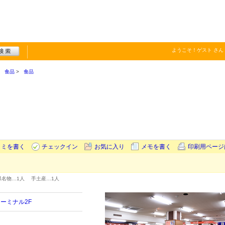
ようこそ！
ゲスト
さん
食品
食品
コミを書く
チェックイン
お気に入り
メモを書く
印刷用ページ
県名物…
1人
手土産…
1人
ーミナル2F