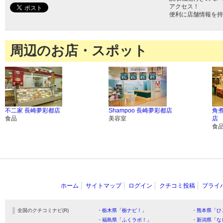
アクセス！
便利に店舗情報を持
周辺のお店・スポット
不二家 長崎夢彩都店
Shampoo 長崎夢彩都店
角
食品
美容室
店
食
ホーム
サイトマップ
ログイン
クチコミ投稿
プライ
全国のクチコミナビ(R)
・栃木県「栃ナビ！」
・熊本県「ひ
・福島県「ふくラボ！」
・新潟県「な