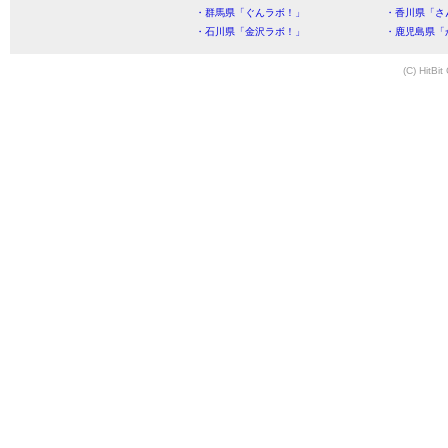
・群馬県「ぐんラボ！」
・香川県「さ
・石川県「金沢ラボ！」
・鹿児島県「
(C) HitBit