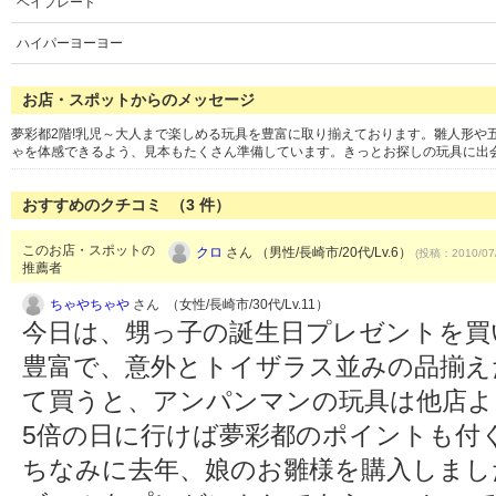
ベイブレード
ハイパーヨーヨー
お店・スポットからのメッセージ
夢彩都2階!乳児～大人まで楽しめる玩具を豊富に取り揃えております。雛人形や
ゃを体感できるよう、見本もたくさん準備しています。きっとお探しの玩具に出会
おすすめのクチコミ （
3
件）
このお店・スポットの
クロ
さん （男性/長崎市/20代/Lv.6）
(投稿：2010/07
推薦者
ちゃやちゃや
さん （女性/長崎市/30代/Lv.11）
今日は、甥っ子の誕生日プレゼントを買
豊富で、意外とトイザラス並みの品揃え
て買うと、アンパンマンの玩具は他店よ
5倍の日に行けば夢彩都のポイントも付
ちなみに去年、娘のお雛様を購入しまし