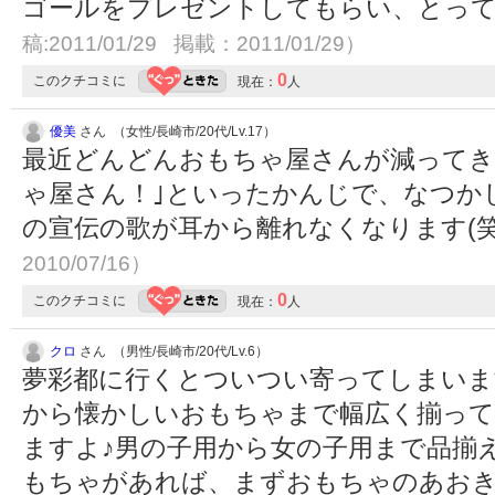
ゴールをプレゼントしてもらい、とっ
稿:2011/01/29 掲載：2011/01/29）
0
このクチコミに
現在：
人
優美
さん （女性/長崎市/20代/Lv.17）
最近どんどんおもちゃ屋さんが減ってき
ゃ屋さん！｣といったかんじで、なつか
の宣伝の歌が耳から離れなくなります(笑
2010/07/16）
0
このクチコミに
現在：
人
クロ
さん （男性/長崎市/20代/Lv.6）
夢彩都に行くとついつい寄ってしまいま
から懐かしいおもちゃまで幅広く揃って
ますよ♪男の子用から女の子用まで品揃
もちゃがあれば、まずおもちゃのあお