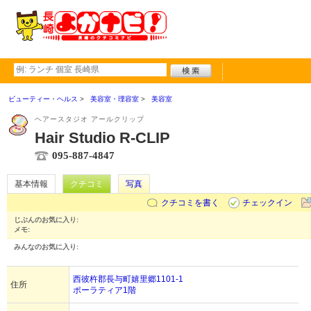
ビューティー・ヘルス
美容室・理容室
美容室
ヘアースタジオ アールクリップ
Hair Studio R-CLIP
095-887-4847
基本情報
クチコミ
写真
クチコミを書く
チェックイン
じぶんのお気に入り:
メモ:
みんなのお気に入り:
西彼杵郡長与町嬉里郷1101-1
住所
ポーラティア1階