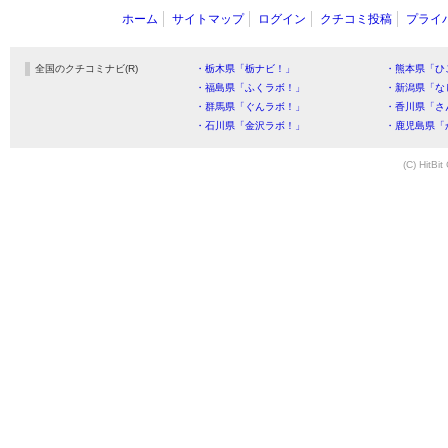
ホーム
サイトマップ
ログイン
クチコミ投稿
プライ
全国のクチコミナビ(R)
・栃木県「栃ナビ！」
・熊本県「ひ
・福島県「ふくラボ！」
・新潟県「な
・群馬県「ぐんラボ！」
・香川県「さ
・石川県「金沢ラボ！」
・鹿児島県「
(C) HitBit