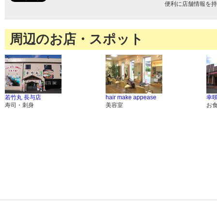
便利に店舗情報を持
周辺のお店・スポット
若竹丸 長与店
hair make appease
幸咲
寿司・刺身
美容室
お