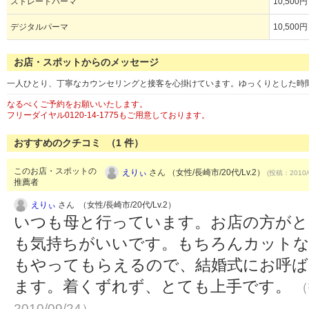
ストレートパーマ
10,500円
デジタルパーマ
10,500円
お店・スポットからのメッセージ
一人ひとり、丁寧なカウンセリングと接客を心掛けています。ゆっくりとした時
なるべくご予約をお願いいたします。
フリーダイヤル0120-14-1775もご用意しております。
おすすめのクチコミ （
1
件）
このお店・スポットの
えりぃ
さん （女性/長崎市/20代/Lv.2）
(投稿：2010/
推薦者
えりぃ
さん （女性/長崎市/20代/Lv.2）
いつも母と行っています。お店の方がと
も気持ちがいいです。もちろんカットな
もやってもらえるので、結婚式にお呼ば
ます。着くずれず、とても上手です。
（
2010/09/24）