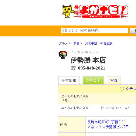
グルメ
和食
お食事処・和食全般
イセカツ ホンテン
伊勢勝 本店
095-848-2021
基本情報
クチコミ
写真
クチ
じぶんのお気に入り:
メモ:
みんなのお気に入り:
行ってみたい！…
4人
長崎市昭和町1丁目2-11
住所
アネックス伊勢勝ビル2F