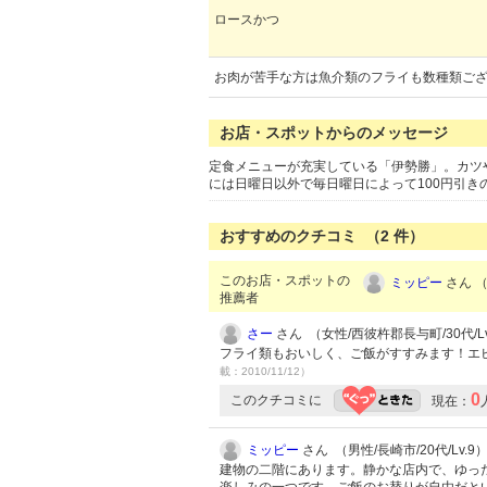
ロースかつ
お肉が苦手な方は魚介類のフライも数種類ご
お店・スポットからのメッセージ
定食メニューが充実している「伊勢勝」。カツ
には日曜日以外で毎日曜日によって100円引き
おすすめのクチコミ （
2
件）
このお店・スポットの
ミッピー
さん （
推薦者
さー
さん （女性/西彼杵郡長与町/30代/Lv
フライ類もおいしく、ご飯がすすみます！エ
載：2010/11/12）
0
このクチコミに
現在：
ミッピー
さん （男性/長崎市/20代/Lv.9
建物の二階にあります。静かな店内で、ゆっ