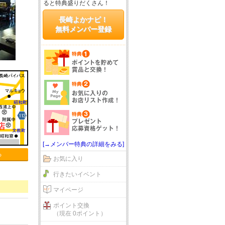
ると特典盛りだくさん！
長崎よかナビ！
無料メンバー登録
[→メンバー特典の詳細をみる]
る
お気に入り
行きたいイベント
マイページ
ポイント交換
（現在 0ポイント）