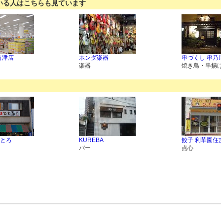
いる人はこちらも見ています
 時津店
ホンダ楽器
串づくし 串乃
楽器
焼き鳥・串揚
とろ
KUREBA
餃子 利華園住
バー
点心