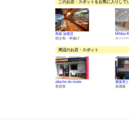
このお店・スポットをお気に入りして
鳥政 油屋店
MrMax
焼き鳥・串揚げ
スーパー
周辺のお店・スポット
attache de mode
酒楽房と
美容室
居酒屋