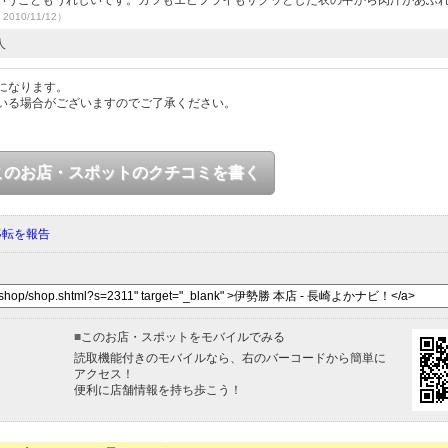
いうこともうれしいです。カツもエビフライもサクッとした衣の中から肉汁があふ
2010/11/12）
人
になります。
いる場合がございますのでご了承ください。
このお店・スポットのクチコミを書く
移転を報告
■
このお店・スポットをモバイルでみる
読取機能付きのモバイルなら、右のバーコードから簡単に
アクセス！
便利に店舗情報を持ち歩こう！