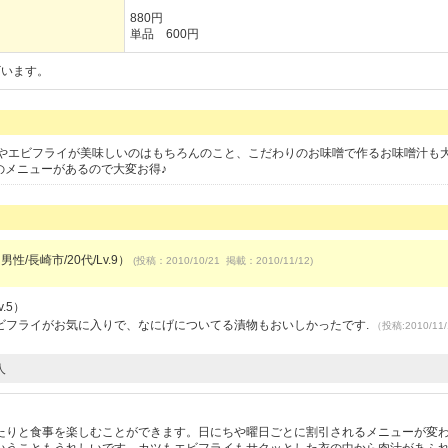
880円
単品 600円
ざいます。
やエビフライが美味しいのはもちろんのこと、こだわりのお味噌で作るお味噌汁も大
のメニューがあるので大変お得♪
男性/長崎市/20代/Lv.9）
(投稿：2010/10/21 掲載：2010/11/12)
.5）
ビフライがお気に入りで、なにげについてる漬物もおいしかったです.
（投稿:2010/11
人
）
たりと食事を楽しむことができます。日にちや曜日ごとに割引されるメニューが変