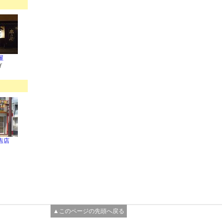
屋
げ
吉店
▲このページの先頭へ戻る