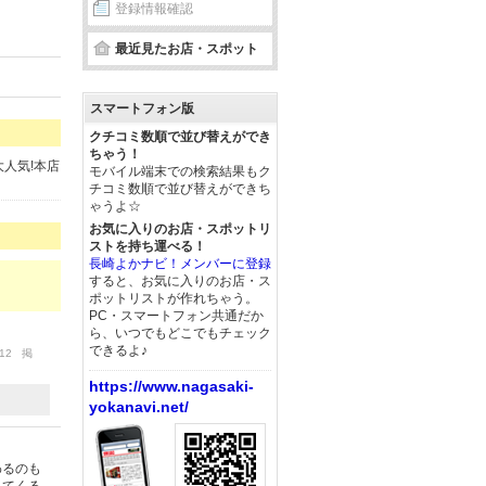
登録情報確認
最近見たお店・スポット
スマートフォン版
クチコミ数順で並び替えができ
ちゃう！
人気!本店
モバイル端末での検索結果もク
チコミ数順で並び替えができち
ゃうよ☆
お気に入りのお店・スポットリ
ストを持ち運べる！
長崎よかナビ！メンバーに登録
すると、お気に入りのお店・ス
ポットリストが作れちゃう。
PC・スマートフォン共通だか
ら、いつでもどこでもチェック
できるよ♪
/12 掲
https://www.nagasaki-
yokanavi.net/
わるのも