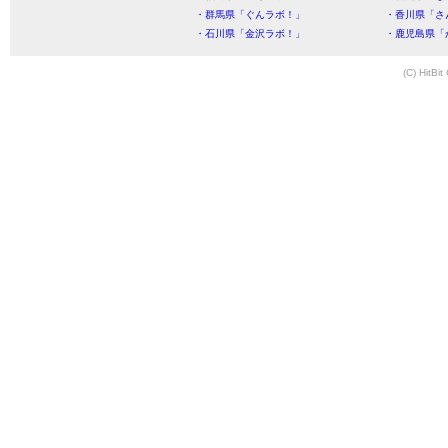
・群馬県「ぐんラボ！」
・香川県「さ
・石川県「金沢ラボ！」
・鹿児島県「
(C) HitBit