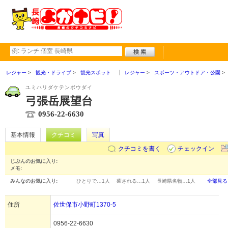
レジャー
観光・ドライブ
観光スポット
レジャー
スポーツ・アウトドア・公園
ユミハリダケテンボウダイ
弓張岳展望台
0956-22-6630
基本情報
クチコミ
写真
クチコミを書く
チェックイン
じぶんのお気に入り:
メモ:
みんなのお気に入り:
ひとりで…
1人
癒される…
1人
長崎県名物…
1人
全部見る
住所
佐世保市小野町1370-5
0956-22-6630