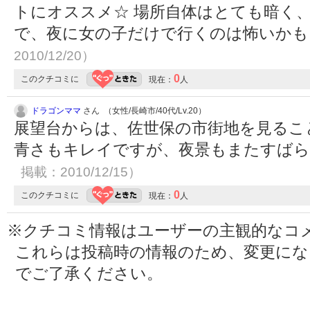
トにオススメ☆ 場所自体はとても暗く
で、夜に女の子だけで行くのは怖いか
2010/12/20）
0
このクチコミに
現在：
人
ドラゴンママ
さん （女性/長崎市/40代/Lv.20）
展望台からは、佐世保の市街地を見るこ
青さもキレイですが、夜景もまたすば
掲載：2010/12/15）
0
このクチコミに
現在：
人
※クチコミ情報はユーザーの主観的なコ
これらは投稿時の情報のため、変更に
でご了承ください。