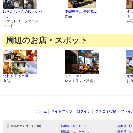
ゆきおじさんの佐世保バ
中嶋屋本店 夢彩都店
す
ーガー
食品
店
ファミレス・ファースト
寿
フード
周辺のお店・スポット
北村茶園 茶の間
ドムニセイ
定食
食品
レストラン・洋食
お
ホーム
サイトマップ
ログイン
クチコミ投稿
プライ
全国のクチコミナビ(R)
・栃木県「栃ナビ！」
・熊本県「ひ
・福島県「ふくラボ！」
・新潟県「な