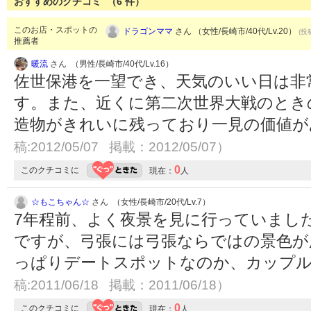
おすすめのクチコミ （
6
件）
このお店・スポットの
ドラゴンママ
さん （女性/長崎市/40代/Lv.20）
(投
推薦者
暖流
さん （男性/長崎市/40代/Lv.16）
佐世保港を一望でき、天気のいい日は非
す。また、近くに第二次世界大戦のとき
造物がきれいに残っており一見の価値
稿:2012/05/07 掲載：2012/05/07）
0
このクチコミに
現在：
人
☆もこちゃん☆
さん （女性/長崎市/20代/Lv.7）
7年程前、よく夜景を見に行っていまし
ですが、弓張には弓張ならではの景色が
っぱりデートスポットなのか、カップルが多
稿:2011/06/18 掲載：2011/06/18）
0
このクチコミに
現在：
人