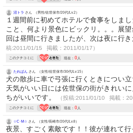
沼トラ
さん （男性/佐世保市/20代/Lv.2）
１週間前に初めてホテルで食事をしまし
こと、何より景色にビックリ。。。展望
回は昼間に行きましたが、次は夜に行
稿:2011/01/15 掲載：2011/01/17）
0
このクチコミに
現在：
人
たれぱん
さん （女性/佐世保市/30代/Lv.15）
犬の散歩に車で弓張に行くときについ立
天気がいい日には佐世保の街がきれいに
ちがいいです。
（投稿:2011/01/10 掲載：201
0
このクチコミに
現在：
人
☆C･M☆
さん （女性/長崎市/20代/Lv.8）
夜景、すごく素敵です！！彼が連れて行っ