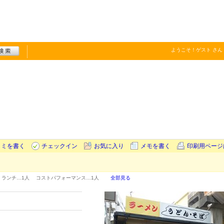
ようこそ！
ゲスト
さん
コミを書く
チェックイン
お気に入り
メモを書く
印刷用ページ
ランチ…
1人
コストパフォーマンス…
1人
全部見る