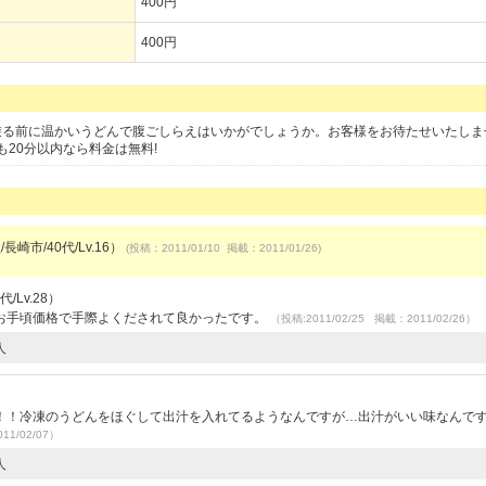
400円
400円
に乗る前に温かいうどんで腹ごしらえはいかがでしょうか。お客様をお待たせいたしま
20分以内なら料金は無料!
長崎市/40代/Lv.16）
(投稿：2011/01/10 掲載：2011/01/26)
/Lv.28）
お手頃価格で手際よくだされて良かったです。
（投稿:2011/02/25 掲載：2011/02/26）
人
！！冷凍のうどんをほぐして出汁を入れてるようなんですが…出汁がいい味なんで
11/02/07）
人