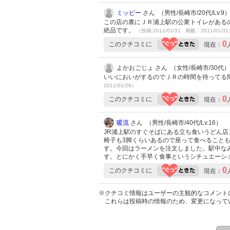
ミッピー
さん （男性/長崎市/20代/Lv.9
この店の裏にＪＲ浦上駅の公衆トイレがある
絶品です。
（投稿:2011/01/31 掲載：2011/01/3
0
このクチコミに
現在：
よかおごじょ さん （女性/長崎市/30代）
いいにおいがするのでＪＲの時間を待ってる
2011/01/26）
0
このクチコミに
現在：
暖流
さん （男性/長崎市/40代/Lv.16）
JR浦上駅のすぐそばにある立ち食いうどん
椅子も3脚くらいあるので座って食べること
す。今回はラーメンを注文しました。駅中な
す。とにかく手早く食事というシチュエーシ
0
このクチコミに
現在：
※クチコミ情報はユーザーの主観的なコメント
これらは投稿時の情報のため、変更になって