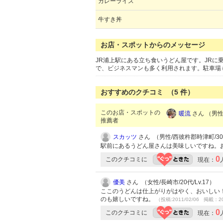
カレーライス
牛すき丼
お店・スポットからのメッセージ
JR浦上駅にある立ち食いうどん屋です。JR
で、ビジネスマンも多く利用されます。駐車場も
おすすめのクチコミ （
5
件）
このお店・スポットの
暖流
さん （男性/
推薦者
スカッツ
さん （男性/西彼杵郡時津町/30代
駅前にあるうどん屋さんは美味しいですね。
0
このクチコミに
現在：
優美
さん （女性/長崎市/20代/Lv.17）
ここのうどんは仕上がりがはやく、おいしい
のも嬉しいですね。
（投稿:2011/02/06 掲載：20
0
このクチコミに
現在：