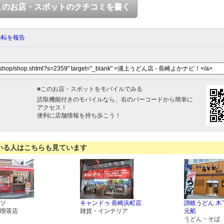
このお店・スポットのクチコミを書く
移転を報告
■
このお店・スポットをモバイルでみる
読取機能付きのモバイルなら、右のバーコードから簡単に
アクセス！
便利に店舗情報を持ち歩こう！
いる人はこちらも見ています
ソ
キャンドゥ 長崎浜町店
讃岐うどん 木
喫茶店
雑貨・インテリア
元船
うどん・そば