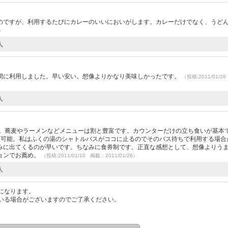
）
のですが、利用するたびにカレーのいいにおいがします。カレーだけでなく、うど
1）
人
間に利用しました。早い安い。想像よりかなり美味しかったです。
（投稿:2011/01/2
人
店。蕎麦やラーメンなどメニューは割と豊富です。カウンターだけの立ち食いが基本
も可能。私はふくの湯のシャトルバスがココに止るのでそのバス待ちで利用する場合
みに出てくるのが早いです。ちなみに食券制です。正直な感想として、想像よりう
ョンでお薦め。
（投稿:2011/01/10 掲載：2011/01/26）
人
になります。
いる場合がございますのでご了承ください。