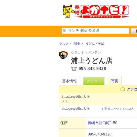
グルメ
和食
うどん・そば
ウラカミウドンテン
浦上うどん店
095-848-9328
基本情報
クチコミ
写真
クチ
じぶんのお気に入り:
メモ:
みんなのお気に入り:
お財布にやさしい…
2人
住所
長崎市川口町1-50
095-848-9328