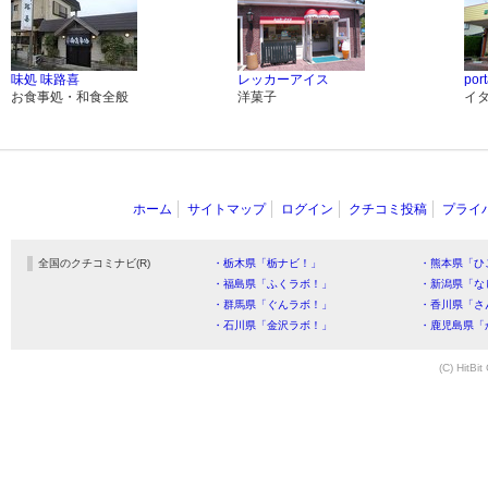
味処 味路喜
レッカーアイス
por
お食事処・和食全般
洋菓子
イ
ホーム
サイトマップ
ログイン
クチコミ投稿
プライ
全国のクチコミナビ(R)
・栃木県「栃ナビ！」
・熊本県「ひ
・福島県「ふくラボ！」
・新潟県「な
・群馬県「ぐんラボ！」
・香川県「さ
・石川県「金沢ラボ！」
・鹿児島県「
(C) HitBit