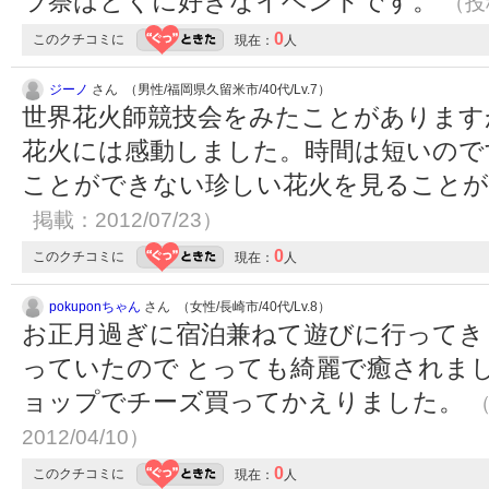
ラ祭はとくに好きなイベントです。
（投稿
0
このクチコミに
現在：
人
ジーノ
さん （男性/福岡県久留米市/40代/Lv.7）
世界花火師競技会をみたことがあります
花火には感動しました。時間は短いので
ことができない珍しい花火を見ること
掲載：2012/07/23）
0
このクチコミに
現在：
人
pokuponちゃん
さん （女性/長崎市/40代/Lv.8）
お正月過ぎに宿泊兼ねて遊びに行ってき
っていたので とっても綺麗で癒されま
ョップでチーズ買ってかえりました。
（
2012/04/10）
0
このクチコミに
現在：
人