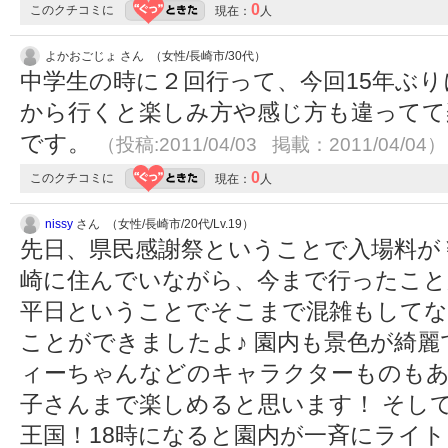
0
このクチコミに
現在：
人
よかおごじょ さん （女性/長崎市/30代）
中学生の時に２回行って、今回15年ぶ
から行くと楽しみ方や感じ方も違ってて
です。
（投稿:2011/04/03 掲載：2011/04/04）
0
このクチコミに
現在：
人
nissy
さん （女性/長崎市/20代/Lv.19）
先日、県民感謝祭ということで入場料が￥
崎に住んでいながら、今まで行ったことがあ
平日ということでそこまで混雑もしてな
ことができましたよ♪ 園内も景色が綺
ィーちゃんなどのキャラクターものも
子さんまで楽しめると思います！ そし
王国！18時になると園内が一斉にライ