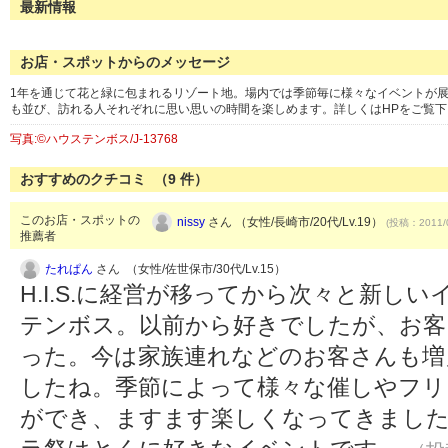
最新情報
お店・スポットからのメッセージ
1年を通じて花と緑に包まれるリゾート地。場内では季節毎に様々なイベントが
も並び、訪れる人それぞれに思い思いの時間を楽しめます。詳しくはHPをご覧下
写真:©ハウステンボス/J-13768
おすすめのクチコミ （
9
件）
このお店・スポットの
nissy
さん （女性/長崎市/20代/Lv.19）
(投稿：2011/
推薦者
たれぱん
さん （女性/佐世保市/30代/Lv.15）
H.I.S.に経営が移ってから次々と新し
テンボス。以前から好きでしたが、お客
った。今は家族連れなどのお客さんも増
したね。季節によって様々な催しやフリ
ができ、ますます楽しくなってきました