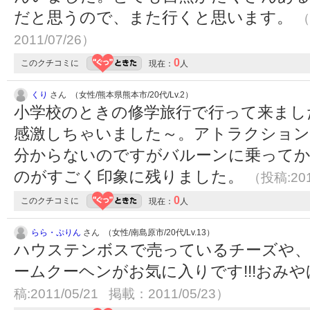
だと思うので、また行くと思います。
（
2011/07/26）
0
このクチコミに
現在：
人
くり
さん （女性/熊本県熊本市/20代/Lv.2）
小学校のときの修学旅行で行って来まし
感激しちゃいました～。アトラクション
分からないのですがバルーンに乗って
のがすごく印象に残りました。
（投稿:201
0
このクチコミに
現在：
人
らら・ぷりん
さん （女性/南島原市/20代/Lv.13）
ハウステンボスで売っているチーズや、
ームクーヘンがお気に入りです!!!おみ
稿:2011/05/21 掲載：2011/05/23）