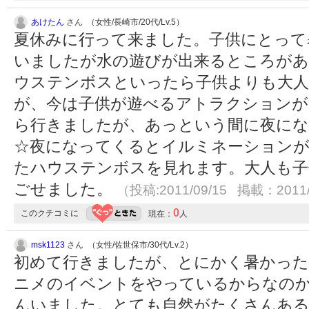
あけたん
さん （女性/長崎市/20代/Lv.5）
夏休みに行って来ました。子供にとって
いましたが水の遊びが出来るところが
ウステンボスといったら子供よりも大人
が、今は子供が遊べるアトラクションが
ら行きましたが、あっという間に夜に
☆夜になってくるとイルミネーション
たハウステンボスを見れます。大人も子
ごせました。
（投稿:2011/09/15 掲載：2011/
0
このクチコミに
現在：
人
msk1123
さん （女性/佐世保市/30代/Lv.2）
初めて行きましたが、とにかく暑かった
ニメのイベントをやっているからなの
んいました。とても自然がたくさんあ