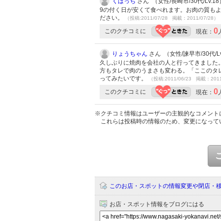
くばっち
さん （女性/長崎市/30代/Lv.18
9の付く日が安くて食べれます。お肉の質も
ださい。
（投稿:2011/07/28 掲載：2011/07/28）
0
このクチコミに
現在：
りょうちゃん
さん （女性/諫早市/30代/Lv
久しぶりに焼肉を会社の人と行ってきました
方もタレで肉のうまさも変わる。「ここのタ
ってみたいです。
（投稿:2011/06/23 掲載：2011
0
このクチコミに
現在：
※クチコミ情報はユーザーの主観的なコメント
これらは投稿時の情報のため、変更になって
このお店・スポットの情報変更や閉店・
お店・スポット情報をブログにはる