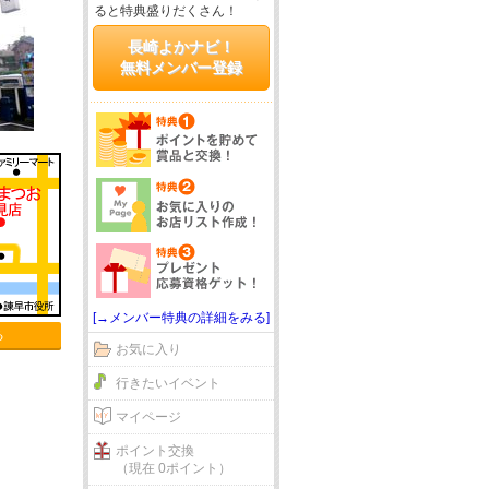
ると特典盛りだくさん！
長崎よかナビ！
無料メンバー登録
[→メンバー特典の詳細をみる]
る
お気に入り
行きたいイベント
マイページ
ポイント交換
（現在 0ポイント）