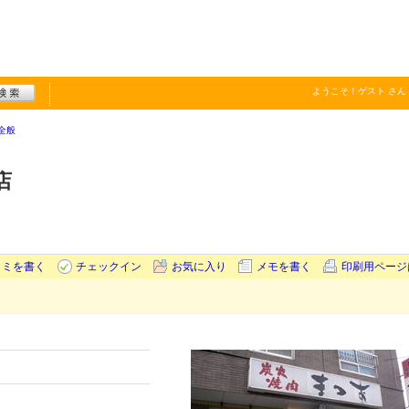
ようこそ！
ゲスト
さん
全般
店
コミを書く
チェックイン
お気に入り
メモを書く
印刷用ページ