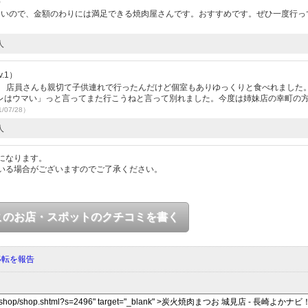
）
よいので、金額のわりには満足できる焼肉屋さんです。おすすめです。ぜひ一度行っ
人
.1）
。 店員さんも親切て子供連れで行ったんだけど個室もありゆっくりと食べれました
レはウマい」っと言ってまた行こうねと言って別れました。今度は姉妹店の幸町の
/07/28）
人
になります。
いる場合がございますのでご了承ください。
このお店・スポットのクチコミを書く
移転を報告