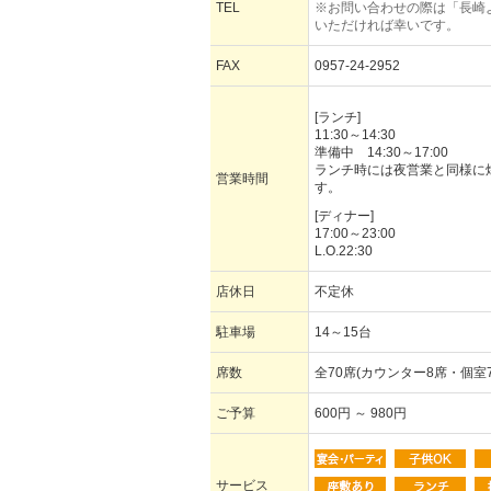
TEL
※お問い合わせの際は「長崎
いただければ幸いです。
FAX
0957-24-2952
[ランチ]
11:30～14:30
準備中 14:30～17:00
ランチ時には夜営業と同様に
営業時間
す。
[ディナー]
17:00～23:00
L.O.22:30
店休日
不定休
駐車場
14～15台
席数
全70席(カウンター8席・個室7
ご予算
600円 ～ 980円
サービス