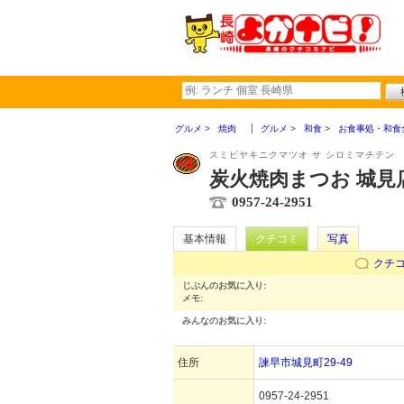
グルメ
焼肉
グルメ
和食
お食事処・和食
スミビヤキニクマツオ サ シロミマチテン
炭火焼肉まつお 城見
0957-24-2951
基本情報
クチコミ
写真
クチ
じぶんのお気に入り:
メモ:
みんなのお気に入り:
住所
諫早市城見町29-49
0957-24-2951