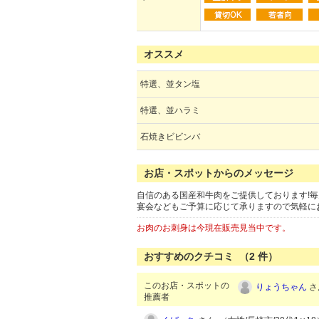
オススメ
特選、並タン塩
特選、並ハラミ
石焼きビビンバ
お店・スポットからのメッセージ
自信のある国産和牛肉をご提供しております!毎
宴会などもご予算に応じて承りますので気軽に
お肉のお刺身は今現在販売見当中です。
おすすめのクチコミ （
2
件）
このお店・スポットの
りょうちゃん
さ
推薦者