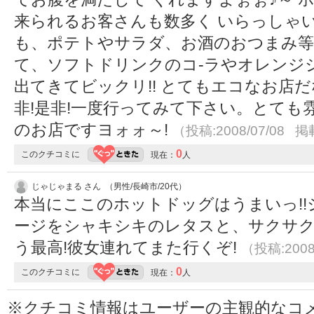
来られるお客さんも数多く いらっしゃい
も、ポテトやサラダ、お酒のおつまみ等
て、ソフトドリンクのコ-ラやオレンジ
出てきてビックリ!! とてもエコなお店
非!是非!一度行ってみて下さい。とても
のお店ですヨォォ～!
（投稿:2008/07/08 掲
0
このクチコミに
現在：
人
じゃじゃまる さん （男性/長崎市/20代）
本当にここのホットドッグはうまいっ!
ージをシャキシキのレタスと、サクサ
う最高!彼女連れてまた行くぞ!
（投稿:2008
0
このクチコミに
現在：
人
※クチコミ情報はユーザーの主観的なコ