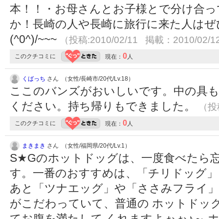
本！！・お母さんとお子様とで分け合っ
か！長崎の人や長崎に旅行に来た人はぜ
(^0^)/~~~
（投稿:2010/02/11 掲載：2010/02/1
0
このクチコミに
現在：
人
くばっち
さん （女性/長崎市/20代/Lv.18）
ここのバンズがおいしいです。中の具
ください。持ち帰りもできました。
（投稿
0
このクチコミに
現在：
人
まきまき
さん （女性/福岡県/20代/Lv.1）
S★Gのホットドッグは、一度食べたら
す。一番のおすすめは、「チリドッグ」
あと「ツナエッグ」や「ささみフライ」
がこだわっていて、普通の ホットドッ
てお腹を満たして くれますよぉぉ♪～ 