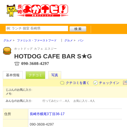
グルメ
ファミレス・ファーストフード
グルメ
パン
ホットドッグ カフェ エスジー
HOTDOG CAFE BAR S★G
090-3608-4297
基本情報
クチコミ
写真
クチコミを書く
チェックイン
じぶんのお気に入り:
メモ:
みんなのお気に入り:
行ってみたい！…
8人
お気に入り…
6人
住所
長崎市横尾3丁目36-17
090-3608-4297