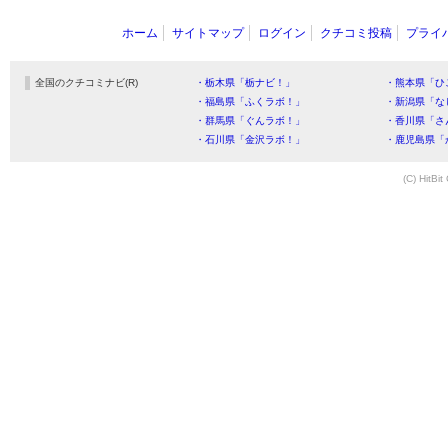
ホーム
サイトマップ
ログイン
クチコミ投稿
プライ
全国のクチコミナビ(R)
・栃木県「栃ナビ！」
・熊本県「ひ
・福島県「ふくラボ！」
・新潟県「な
・群馬県「ぐんラボ！」
・香川県「さ
・石川県「金沢ラボ！」
・鹿児島県「
(C) HitBit