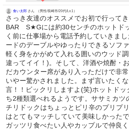
食い太郎
さん （男性/長崎市/20代/Lv.1）
さっき友達のオススメでお初で行ってきま
BAR S★Gには約30センチのホット
く前に仕事場から電話予約していきまし
ードのデーブルやゆったりできるソフ
軽く身をかがめて入れる囲いのウッド調
違ってイイ！)。そして、洋酒や焼酎・
だカウンター席があり入っただけで非常
いやー驚かされました。まず言いたくな
言！！ビックリしますよ(笑)ホットド
ち2種類選べれるようです。ササミカツ
チリドックはちょっとピリ辛のプリプ
はとてもマッチしていて美味しかった
ガッツリ食べたい人やカップルで仲良く