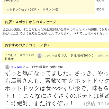
S★Gドッグ
850円
ホットドッグセット(ポテト・ドリンク付)
830円
お店・スポットからのメッセージ
当店は小麦粉、水にこだわった完全無添加の当店用に作ったパンを使用しており
安心いただけるよう座敷もご用意いたしております。S★Gでしか食べられないホ
おすすめのクチコミ （
7
件）
このお店・スポットの
じゃじゃまる さん （男性/長崎市/20代）
(投稿：2008
推薦者
☆C･M☆
さん （女性/長崎市/20代/Lv.8）
ずっと気になってました。さっき、やっ
も店員さんも、素敵です☆ ホットドッ
ホットドックは食べやすい形で、味もＧ
ト！！ こんなにさくさくのポテトは初めて
｀o) 絶対、また行くぞぉ！！
（投稿:2011/