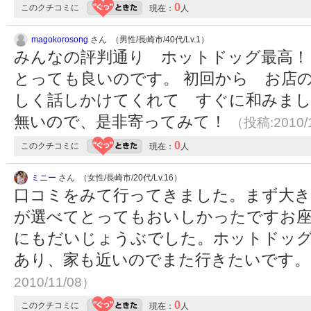
0
このクチコミに
現在：
人
magokorosong
さん （男性/長崎市/40代/Lv.1）
みんなの評判通り ホットドッグ最高！
とっても良いのです。 初回から お店
しく話しかけてくれて すぐに和みま
無いので、是非寄ってみて！
（投稿:2010/
0
このクチコミに
現在：
人
ミニー
さん （女性/長崎市/20代/Lv.16）
口コミをみて行ってきました。まず大き
が選べてとってもおいしかったですお座
にもだいじょうぶでした。ホットドッ
あり、家も近いのでまた行きたいです
2010/11/08）
0
このクチコミに
現在：
人