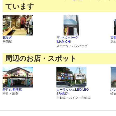
ています
花なぎ
ザ・ハンバーグ
雲龍
居酒屋
IMAMICHI
点
ステーキ・ハンバーグ
周辺のお店・スポット
若竹丸 時津店
カーラッシュLEO(LEO
バン
寿司・刺身
BRAND)
焼
自動車・バイク・自転車