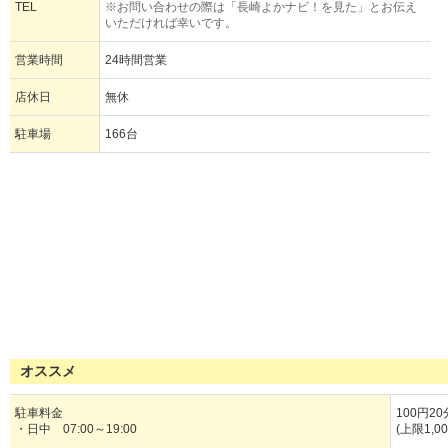
TEL
※お問い合わせの際は「長崎よかナビ！を見た」とお伝え
いただければ幸いです。
営業時間
24時間営業
店休日
無休
駐車場
166台
オススメ
駐車料金
100円20
・日中 07:00～19:00
(上限1,0