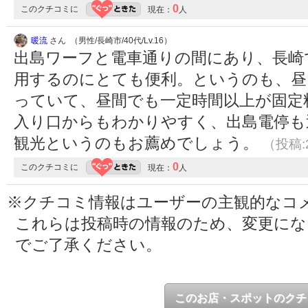
0
このクチコミに
現在：
人
暖流
さん （男性/長崎市/40代/Lv.16）
出島ワーフと電車通りの間にあり、長崎
用するのにとても便利。というのも、昼
っていて、昼間でも一定時間以上が固定
入り口からもわかりやすく、出島電停も
観光というのもお薦めでしょう。
（投稿:2
0
このクチコミに
現在：
人
※クチコミ情報はユーザーの主観的なコ
これらは投稿時の情報のため、変更に
でご了承ください。
このお店・スポットのクチ