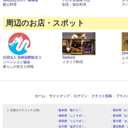
長崎おばんざい 紫織庵
いけす居酒屋 川正
タ
郷土料理
割烹・懐石料理
ア
周辺のお店・スポット
SPA
社団法人 長崎国際観光コ
Galliano
エ
ンベンション協会
イタリア料理
ン
暮らしの役立ち情報
ホーム
サイトマップ
ログイン
クチコミ投稿
プライ
全国のクチコミナビ(R)
・栃木県「栃ナビ！」
・熊本県「ひ
・福島県「ふくラボ！」
・新潟県「な
・群馬県「ぐんラボ！」
・香川県「さ
・石川県「金沢ラボ！」
・鹿児島県「