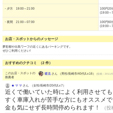
・夕方 19:00～21:00
100円20
(19:00
・夜間 21:00～07:00
100円60
(19:00
お店・スポットからのメッセージ
夢彩都や出島ワーフの近くにあるパーキングです。
ぜひご利用ください!
おすすめのクチコミ （
2
件）
このお店・スポットの
暖流
さん （男性/長崎市/40代/Lv.16）
(投稿：2011/0
推薦者
★ マ マ
さん （女性/長崎市/20代/Lv.7）
近くで働いていた時によく利用させても
すく車庫入れが苦手な方にもオススメで
金も気にせず長時間停められます！
（投稿