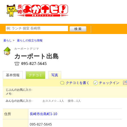
暮らし
暮らしの役立ち情報
カーポートデジマ
カーポート出島
095-827-5645
基本情報
クチコミ
写真
クチコミを書く
チェックイン
じぶんのお気に入り:
メモ:
みんなのお気に入り:
おススメ☆…
1人
接待…
1人
住所
長崎市出島町1-10
095-827-5645