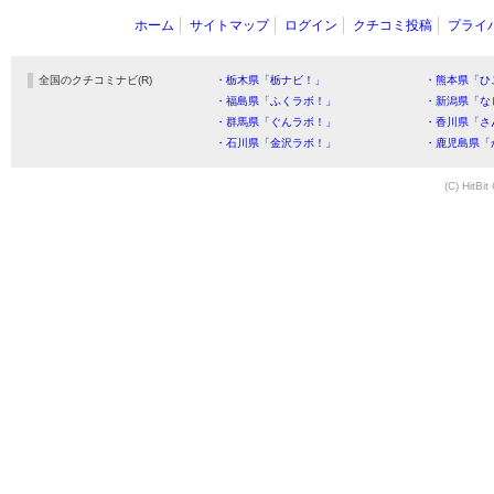
ホーム
サイトマップ
ログイン
クチコミ投稿
プライ
全国のクチコミナビ(R)
・栃木県「栃ナビ！」
・熊本県「ひ
・福島県「ふくラボ！」
・新潟県「な
・群馬県「ぐんラボ！」
・香川県「さ
・石川県「金沢ラボ！」
・鹿児島県「
(C) HitBit