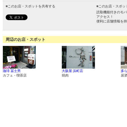
■
このお店・スポットを共有する
■
このお店・スポッ
読取機能付きのモバ
アクセス！
便利に店舗情報を持
周辺のお店・スポット
珈琲 冨士男
大阪屋 浜町店
多ら
カフェ・喫茶店
焼肉
居