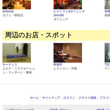
amboise
レストラン&ダイニング
有
カフェ・喫茶店
Smooth
雑
ダイニング
周辺のお店・スポット
サーティス
時遊亭
TS
エステ・リラクゼーショ
レストラン・洋食
ア
ン・マッサージ・整体
ホーム
サイトマップ
ログイン
クチコミ投稿
プライ
全国のクチコミナビ(R)
・栃木県「栃ナビ！」
・熊本県「ひ