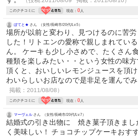
（投稿:2011/08/09 掲載：2011/08/10）
0
このクチコミに
現在：
人
ぽてと★
さん （女性/長崎市/20代/Lv.5）
場所が以前と変わり、見つけるのに苦労
した！リトエンの愛称で親しまれてい
ん。 ケーキも少し小さめで、たくさん
種類を楽しみたい・・という女性の味方
頂くと、おいしいレモンジュースを頂け
わいらしいお店なので是非足を運んで
掲載：2011/08/08）
0
このクチコミに
現在：
人
マーヴェル
さん （女性/長崎市/20代/Lv.7）
結婚式の引き出物に 焼き菓子頂きまし
く美味しい！ チョコチップケーキおす