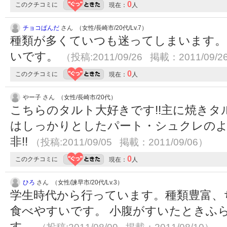
0
このクチコミに
現在：
人
チョコぱんだ
さん （女性/長崎市/20代/Lv.7）
種類が多くていつも迷ってしまいます。
いです。
（投稿:2011/09/26 掲載：2011/09/2
0
このクチコミに
現在：
人
やー子 さん （女性/長崎市/20代）
こちらのタルト大好きです!!主に焼き
はしっかりとしたパート・シュクレの
非!!
（投稿:2011/09/05 掲載：2011/09/06）
0
このクチコミに
現在：
人
ひろ
さん （女性/諫早市/20代/Lv.3）
学生時代から行っています。種類豊富、
食べやすいです。 小腹がすいたときふ
す。