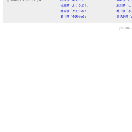
・福島県「ふくラボ！」
・新潟県「な
・群馬県「ぐんラボ！」
・香川県「さ
・石川県「金沢ラボ！」
・鹿児島県「
(C) HitBit