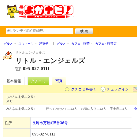
グルメ
スウィーツ
洋菓子
グルメ
カフェ・喫茶
カフェ・喫茶店
リトルエンジェルズ
リトル・エンジェルズ
095-827-0111
基本情報
クチコミ
写真
クチコミを書く
チェックイン
じぶんのお気に入り:
メモ:
みんなのお気に入り:
行ってみたい！…
13人
お気に入り…
12人
手土産…
4人
住所
長崎市万屋町5番36号
095-827-0111