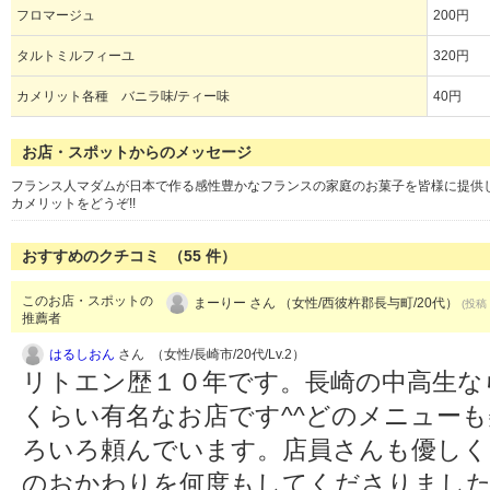
フロマージュ
200円
タルトミルフィーユ
320円
カメリット各種 バニラ味/ティー味
40円
お店・スポットからのメッセージ
フランス人マダムが日本で作る感性豊かなフランスの家庭のお菓子を皆様に提供
カメリットをどうぞ!!
おすすめのクチコミ （
55
件）
このお店・スポットの
まーりー さん （女性/西彼杵郡長与町/20代）
(投稿：
推薦者
はるしおん
さん （女性/長崎市/20代/Lv.2）
リトエン歴１０年です。長崎の中高生な
くらい有名なお店です^^どのメニュー
ろいろ頼んでいます。店員さんも優しく
のおかわりを何度もしてくださりまし