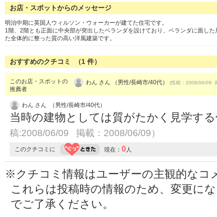
お店・スポットからのメッセージ
明治中期に英国人ウィルソン・ウォーカーが建てた住宅です。
1階、2階とも正面に中央部が突出したベランダを設けており、ベランダに面し
た全体的に整った質の高い洋風建築です。
おすすめのクチコミ （
1
件）
このお店・スポットの
わん さん （男性/長崎市/40代）
(投稿：2008/06/09 
推薦者
わん さん （男性/長崎市/40代）
当時の建物としては質がたかく見学す
稿:2008/06/09 掲載：2008/06/09）
0
このクチコミに
現在：
人
※クチコミ情報はユーザーの主観的なコ
これらは投稿時の情報のため、変更に
でご了承ください。