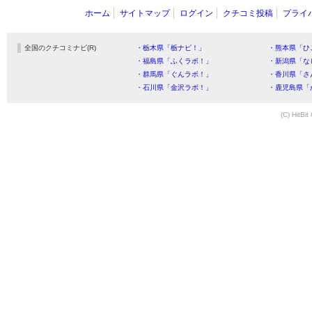
ホーム
サイトマップ
ログイン
クチコミ投稿
プライ
全国のクチコミナビ(R)
・栃木県「栃ナビ！」
・熊本県「ひ
・福島県「ふくラボ！」
・新潟県「な
・群馬県「ぐんラボ！」
・香川県「さ
・石川県「金沢ラボ！」
・鹿児島県「
(C) HitBit