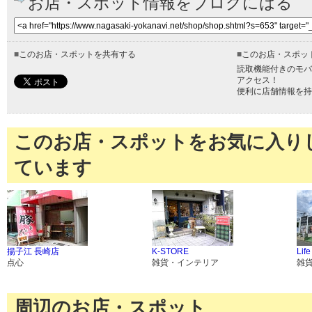
お店・スポット情報をブログにはる
■
このお店・スポットを共有する
■
このお店・スポッ
読取機能付きのモバ
アクセス！
便利に店舗情報を持
このお店・スポットをお気に入り
ています
揚子江 長崎店
K‐STORE
Life
点心
雑貨・インテリア
雑
周辺のお店・スポット