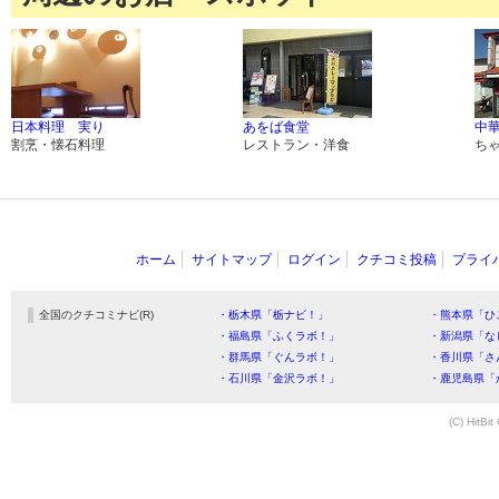
日本料理 実り
あをば食堂
中華
割烹・懐石料理
レストラン・洋食
ち
ホーム
サイトマップ
ログイン
クチコミ投稿
プライ
全国のクチコミナビ(R)
・栃木県「栃ナビ！」
・熊本県「ひ
・福島県「ふくラボ！」
・新潟県「な
・群馬県「ぐんラボ！」
・香川県「さ
・石川県「金沢ラボ！」
・鹿児島県「
(C) HitBit