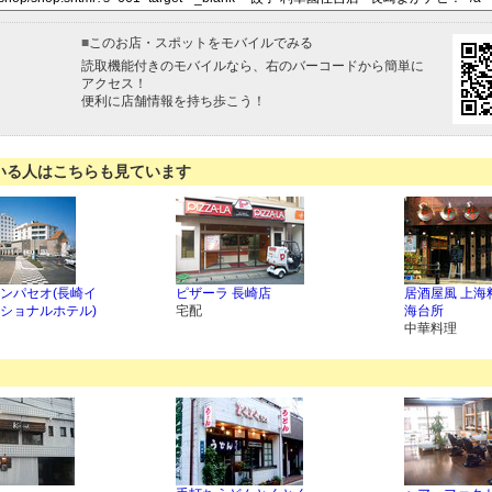
■
このお店・スポットをモバイルでみる
読取機能付きのモバイルなら、右のバーコードから簡単に
アクセス！
便利に店舗情報を持ち歩こう！
いる人はこちらも見ています
ンパセオ(長崎イ
ピザーラ 長崎店
居酒屋風 上海
ショナルホテル)
宅配
海台所
中華料理