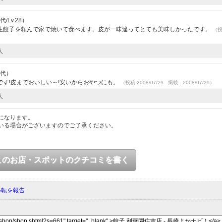
/Lv.28）
生餃子を頼んで家で焼いて食べます。皮が一味違ってとても美味しかったです。
（
人
0代）
す!皮までおいしい～!安いからおやつにも。
（投稿:2008/07/29 掲載：2008/07/29）
人
になります。
いる場合がございますのでご了承ください。
このお店・スポットのクチコミを書く
移転を報告