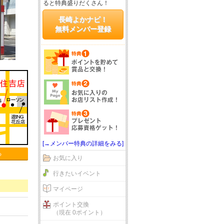
ると特典盛りだくさん！
長崎よかナビ！
無料メンバー登録
[→メンバー特典の詳細をみる]
る
お気に入り
行きたいイベント
マイページ
ポイント交換
（現在 0ポイント）