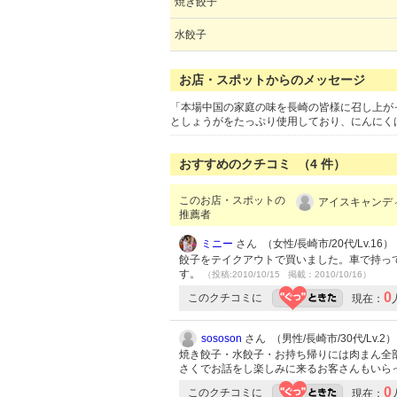
焼き餃子
水餃子
お店・スポットからのメッセージ
「本場中国の家庭の味を長崎の皆様に召し上が
としょうがをたっぷり使用しており、にんにく
おすすめのクチコミ （
4
件）
このお店・スポットの
アイスキャンディ
推薦者
ミニー
さん （女性/長崎市/20代/Lv.16）
餃子をテイクアウトで買いました。車で持っ
す。
（投稿:2010/10/15 掲載：2010/10/16）
0
このクチコミに
現在：
sososon
さん （男性/長崎市/30代/Lv.2）
焼き餃子・水餃子・お持ち帰りには肉まん全
さくでお話をし楽しみに来るお客さんもいら
0
このクチコミに
現在：