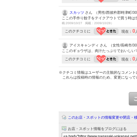
スカッツ
さん （男性/西彼杵郡時津町/30代
ここの手作り餃子をテイクアウトで買う時は
稿:2009/10/27 掲載：2009/10/28）
0
このクチコミに
現在：
アイスキャンディ さん （女性/長崎市/3
ここのギョウザは、肉汁たっぷりでおいしいで
0
このクチコミに
現在：
※クチコミ情報はユーザーの主観的なコメント
これらは投稿時の情報のため、変更になって
このお店・スポットの情報変更や閉店・
お店・スポット情報をブログにはる