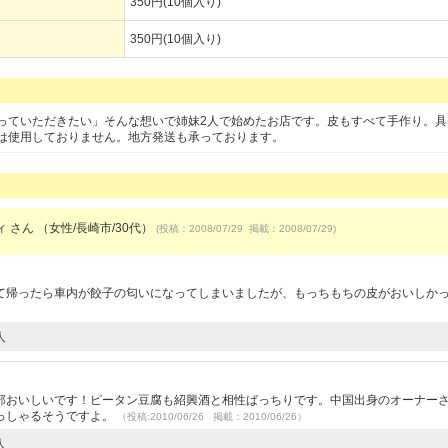
350円(10個入り)
350円(10個入り)
っていただきたい」そんな想いで姉妹2人で始めたお店です。皮もすべて手作り。具
は使用しておりません。地方発送も承っております。
 さん （女性/長崎市/30代）
(投稿：2008/07/29 掲載：2008/07/29)
て帰ったら車内が餃子の匂いになってしまいましたが、もっちもちの皮がおいしか
人
部おいしいです！ピータン豆腐も紹興酒と相性ばっちりです。中国出身のオーナー
っしゃるそうですよ。
（投稿:2010/06/26 掲載：2010/06/26）
人