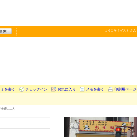
ようこそ！
ゲスト
さん
コミを書く
チェックイン
お気に入り
メモを書く
印刷用ページ
手土産…
1人