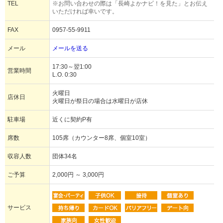
TEL
※お問い合わせの際は「長崎よかナビ！を見た」とお伝え
いただければ幸いです。
FAX
0957-55-9911
メール
メールを送る
17:30～翌1:00
営業時間
L.O. 0:30
火曜日
店休日
火曜日が祭日の場合は水曜日が店休
駐車場
近くに契約P有
席数
105席（カウンター8席、個室10室）
収容人数
団体34名
ご予算
2,000円 ～ 3,000円
サービス