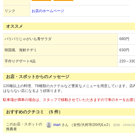
リンク
お店のホームページ
オススメ
パリパリじゃがいも青サラダ
680円
韓国風 海鮮チヂミ
630円
手作りデザート4品
220～33
お店・スポットからのメッセージ
120種以上の料理、78種類のカクテルなど豊富なメニューを用意しています。
はならない店になるよう頑張ります。
駐車場が満車の場合は、スタッフで移動させていただきますので車のキーをお渡
おすすめのクチコミ （
5
件）
このお店・スポットの
mari
さん （女性/大村市/20代/Lv.2）
(投稿：2008/10
推薦者