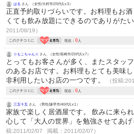
はる
さん （女性/大村市/20代/Lv.3）
正直予約取りづらいです。お料理もお酒
くても飲み放題にできるのでありがた
2011/08/19）
0
このクチコミに
現在：
人
☆もこちゃん☆
さん （女性/長崎市/20代/Lv.7）
とってもお客さんが多く、またスタッフ
のあるお店です。お料理もとても美味し
非利用したいお店の一つです。
（投稿:201
0
このクチコミに
現在：
人
三五十五
さん （男性/諫早市/40代/Lv.1）
家族で楽しく居酒屋です。 飲みに来ら
心して「大人の世界」を勉強させてあげ
稿:2011/02/07 掲載：2011/02/07）