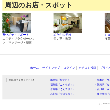
周辺のお店・スポット
整体ボディサポート
めだかの学校
シ
エステ・リラクゼーショ
習い事・教室
洋
ン・マッサージ・整体
ホーム
サイトマップ
ログイン
クチコミ投稿
プライ
全国のクチコミナビ(R)
・栃木県「栃ナビ！」
・熊本県「ひ
・福島県「ふくラボ！」
・新潟県「な
・群馬県「ぐんラボ！」
・香川県「さ
・石川県「金沢ラボ！」
・鹿児島県「
(C) HitBit