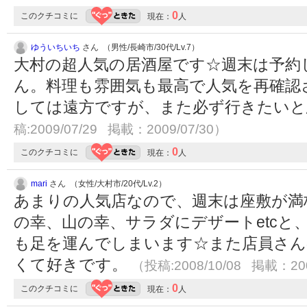
0
このクチコミに
現在：
人
ゆういちいち
さん （男性/長崎市/30代/Lv.7）
大村の超人気の居酒屋です☆週末は予約
ん。料理も雰囲気も最高で人気を再確認
しては遠方ですが、また必ず行きたい
稿:2009/07/29 掲載：2009/07/30）
0
このクチコミに
現在：
人
mari
さん （女性/大村市/20代/Lv.2）
あまりの人気店なので、週末は座敷が満
の幸、山の幸、サラダにデザートetcと
も足を運んでしまいます☆また店員さん
くて好きです。
（投稿:2008/10/08 掲載：200
0
このクチコミに
現在：
人