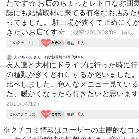
たです☆ お店のちょっとレトロな雰囲
誌にも結構取材に来てる有名なお店みた
ってました。 駐車場が狭くて止めにく
きたいお店です☆
（投稿:2010/08/08 掲載：2
0
このクチコミに
現在：
人
えいちゃん
さん （女性/長崎市/30代/Lv.4）
友人達と大村にドライブに行った時に行
の種類が多くどれにするか迷いました。
比べしました。色んなメニュー見ている
た、暖かくなったら行きたいと思いま
2010/04/19）
0
このクチコミに
現在：
人
※クチコミ情報はユーザーの主観的なコ