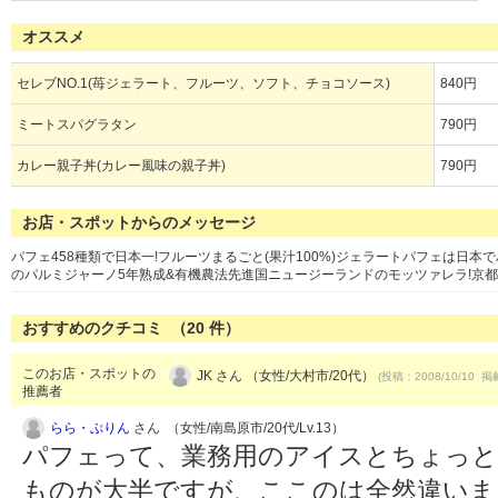
オススメ
セレブNO.1(苺ジェラート、フルーツ、ソフト、チョコソース)
840円
ミートスパグラタン
790円
カレー親子丼(カレー風味の親子丼)
790円
お店・スポットからのメッセージ
パフェ458種類で日本一!フルーツまるごと(果汁100%)ジェラートパフェは日
のパルミジャーノ5年熟成&有機農法先進国ニュージーランドのモッツァレラ!京都
おすすめのクチコミ （
20
件）
このお店・スポットの
JK さん （女性/大村市/20代）
(投稿：2008/10/10 掲載
推薦者
らら・ぷりん
さん （女性/南島原市/20代/Lv.13）
パフェって、業務用のアイスとちょっ
ものが大半ですが、ここのは全然違いま