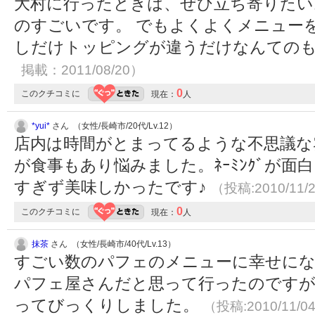
大村に行ったときは、ぜひ立ち寄りたい
のすごいです。 でもよくよくメニュー
しだけトッピングが違うだけなんての
掲載：2011/08/20）
0
このクチコミに
現在：
人
*yui*
さん （女性/長崎市/20代/Lv.12）
店内は時間がとまってるような不思議な雰
が食事もあり悩みました。ﾈｰﾐﾝｸﾞが
すぎず美味しかったです♪
（投稿:2010/11/
0
このクチコミに
現在：
人
抹茶
さん （女性/長崎市/40代/Lv.13）
すごい数のパフェのメニューに幸せにな
パフェ屋さんだと思って行ったのです
ってびっくりしました。
（投稿:2010/11/0