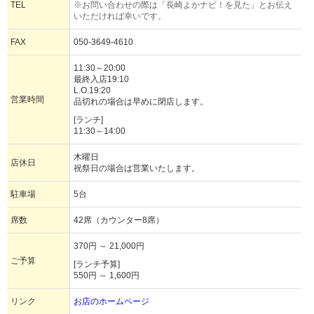
TEL
※お問い合わせの際は「長崎よかナビ！を見た」とお伝え
いただければ幸いです。
FAX
050-3649-4610
11:30～20:00
最終入店19:10
L.O.19:20
営業時間
品切れの場合は早めに閉店します。
[ランチ]
11:30～14:00
木曜日
店休日
祝祭日の場合は営業いたします。
駐車場
5台
席数
42席（カウンター8席）
370円 ～ 21,000円
ご予算
[ランチ予算]
550円 ～ 1,600円
リンク
お店のホームページ