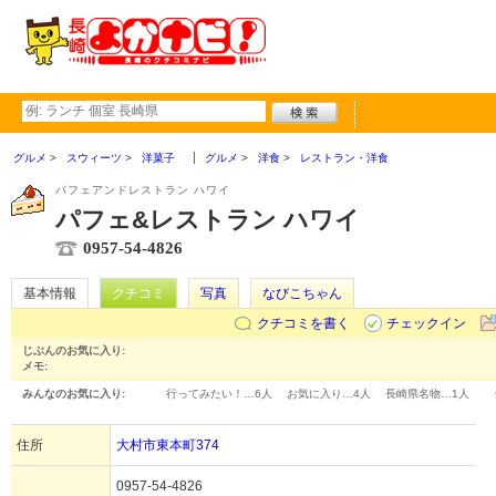
グルメ
スウィーツ
洋菓子
グルメ
洋食
レストラン・洋食
パフェアンドレストラン ハワイ
パフェ&レストラン ハワイ
0957-54-4826
基本情報
クチコミ
写真
なびこちゃん
クチコミを書く
チェックイン
じぶんのお気に入り:
メモ:
みんなのお気に入り:
行ってみたい！…
6人
お気に入り…
4人
長崎県名物…
1人
住所
大村市東本町374
0957-54-4826