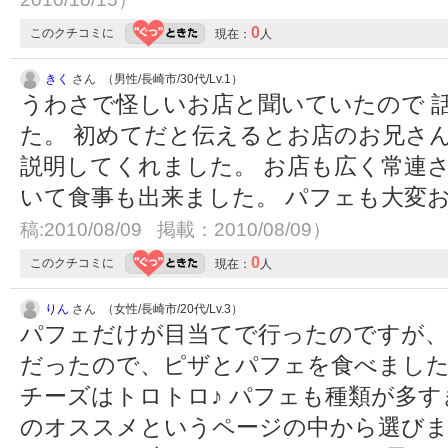
0
このクチコミに
現在：
人
きく
さん （男性/長崎市/30代/Lv.1）
うわさで怪しいお店と聞いていたので 
た。 初めてだと伝えるとお店のお兄さ
説明してくれました。 お店も広く常連
いて食事も出来ました。 パフェも大変
稿:2010/08/09 掲載：2010/08/09）
0
このクチコミに
現在：
人
りん
さん （女性/長崎市/20代/Lv.3）
パフェだけが目当てで行ったのですが、
だったので、ピザとパフェを食べました
チーズはトロトロ♪ パフェも種類が多
のオススメというページの中から選びま