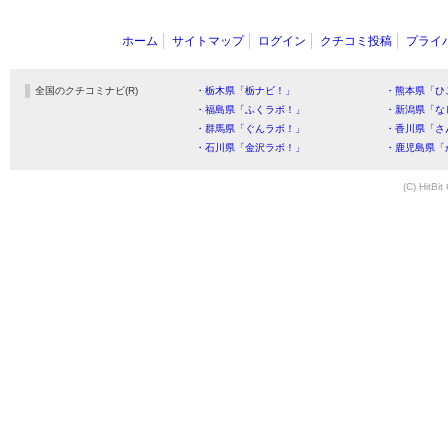
ホーム
サイトマップ
ログイン
クチコミ投稿
プライ
全国のクチコミナビ(R)
・栃木県「栃ナビ！」
・熊本県「ひ
・福島県「ふくラボ！」
・新潟県「な
・群馬県「ぐんラボ！」
・香川県「さ
・石川県「金沢ラボ！」
・鹿児島県「
(C) HitBit