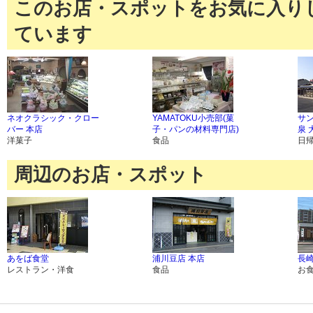
このお店・スポットをお気に入り
ています
ネオクラシック・クロー
YAMATOKU小売部(菓
サ
バー 本店
子・パンの材料専門店)
泉 
洋菓子
食品
日
周辺のお店・スポット
あをば食堂
浦川豆店 本店
長
レストラン・洋食
食品
お