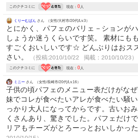
0
このクチコミに
現在：
人
くりーむぱん
さん （女性/大村市/20代/Lv.3）
とにかく、パフェのバリェ－ションがハ
しょうか迷うくらいです笑。 素材にも
すごくおいしいです☆ どんぶりはおス
さい。
（投稿:2010/10/22 掲載：2010/10/23）
0
このクチコミに
現在：
人
ミニー
さん （女性/長崎市/20代/Lv.16）
子供の頃パフェのメニュー表だけがなぜ
妹でコレが食べたいアレが食べたい騒い
っかり大人になってからです。古いおみ
くさんあり、驚きでした。パフェだけ
リアもチーズがとろーっとおいしかっ
2010/10/15）