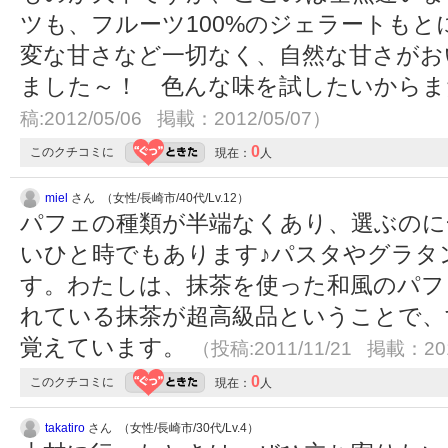
ツも、フルーツ100%のジェラートもと
変な甘さなど一切なく、自然な甘さがお
ました～！ 色んな味を試したいから
稿:2012/05/06 掲載：2012/05/07）
0
このクチコミに
現在：
人
miel
さん （女性/長崎市/40代/Lv.12）
パフェの種類が半端なくあり、選ぶのに
いひと時でもあります♪パスタやグラタ
す。わたしは、抹茶を使った和風のパフ
れている抹茶が超高級品ということで、
覚えています。
（投稿:2011/11/21 掲載：201
0
このクチコミに
現在：
人
takatiro
さん （女性/長崎市/30代/Lv.4）