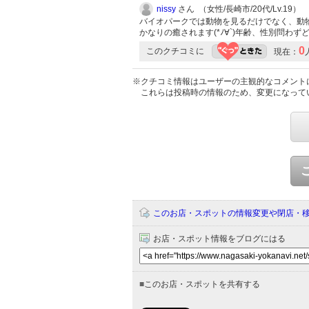
nissy
さん （女性/長崎市/20代/Lv.19）
バイオパークでは動物を見るだけでなく、動
かなりの癒されます(*ﾉ∀`)年齢、性別問わ
0
このクチコミに
現在：
※クチコミ情報はユーザーの主観的なコメント
これらは投稿時の情報のため、変更になって
このお店・スポットの情報変更や閉店・
お店・スポット情報をブログにはる
■
このお店・スポットを共有する