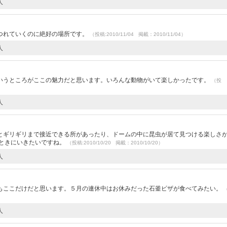
人
つれていくのに絶好の場所です。
（投稿:2010/11/04 掲載：2010/11/04）
人
）
いうところがここの魅力だと思います。いろんな動物がいて楽しかったです。
（投
人
とギリギリまで接近できる所があったり、ドームの中に昆虫が居て見つける楽しさ
いときにいきたいですね。
（投稿:2010/10/20 掲載：2010/10/20）
人
もここだけだと思います。５月の連休中はお休みだった石釜ピザが食べてみたい。
人