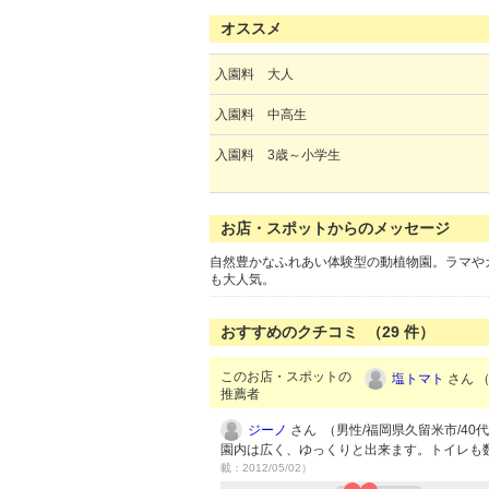
オススメ
入園料 大人
入園料 中高生
入園料 3歳～小学生
お店・スポットからのメッセージ
自然豊かなふれあい体験型の動植物園。ラマや
も大人気。
おすすめのクチコミ （
29
件）
このお店・スポットの
塩トマト
さん （
推薦者
ジーノ
さん （男性/福岡県久留米市/40代/L
園内は広く、ゆっくりと出来ます。トイレも
載：2012/05/02）