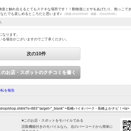
物達と触れ合えるとてもステキな場所です！！動物達にエサをあげたり、抱っこで
ずどなたでも楽しめるところだと思います♪
（投稿:2010/05/05 掲載：2010/05/06）
人
になります。
いる場合がございますのでご了承ください。
次の10件
このお店・スポットのクチコミを書く
移転を報告
■
このお店・スポットをモバイルでみる
読取機能付きのモバイルなら、右のバーコードから簡単に