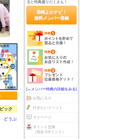
ると特典盛りだくさん！
長崎よかナビ！
無料メンバー登録
[→メンバー特典の詳細をみる]
る
お気に入り
行きたいイベント
ピック
マイページ
 どうぶ
ポイント交換
（現在 0ポイント）