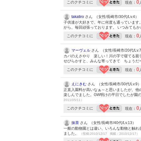
0
このクチコミに
現在：
takatiro
さん （女性/長崎市/30代/Lv.4）
子供達が大好きで、年に何度も通っています
がら、毎回頑張っております。 いつみても
0
このクチコミに
現在：
マーヴェル
さん （女性/長崎市/20代/Lv.
カバのえさやり 楽しい！川の字で寝てる親子
せびらかすと、みんな寄ってきて ちょうだ
0
このクチコミに
現在：
えにきむ
さん （女性/長崎市/30代/Lv.9
正直入園料が高いなぁ～と思いましたが、他
楽しんでました。GW明けの平日でしたが園
2011/05/11）
0
このクチコミに
現在：
抹茶
さん （女性/長崎市/40代/Lv.13）
一般の動物園とは違い、いろんな動物と触れ
ました。
（投稿:2010/12/17 掲載：2010/12/17）