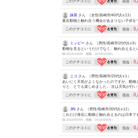
0
このクチコミに
現在：
抹茶
さん （女性/長崎市/40代/Lv.13）
最近動物と触れ合う機会があまりない子供を
0
このクチコミに
現在：
ミッピー
さん （男性/長崎市/20代/Lv.9
動物を見るというだけでなく、触れ合えると
稿:2010/10/28 掲載：2010/10/28）
0
このクチコミに
現在：
ニコ
さん （男性/長崎市/20代/Lv.1）
あいにく天気がよくなかったのですが。動物
りと、とても楽しめました。 次は天気が行
0
このクチコミに
現在：
JIN
さん （男性/長崎市/30代/Lv.12）
これだけ身近に動物と触れ合えるのは日本で
稿:2010/05/05 掲載：2010/05/06）
0
このクチコミに
現在：