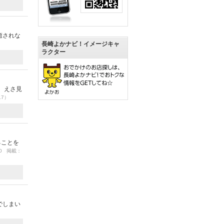
癒されな
長崎よかナビ！イメージキャ
ラクター
 えさ見
17）
ることを
/10 掲載：
でしまい