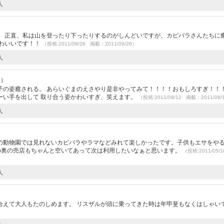
人
。 正直、私は山を登ったり下ったりするのがしんどいですが、カピバラさんたちに
かわいいです！！
（投稿:2011/09/26 掲載：2011/09/26）
人
7）
の姿癒される。 あらいぐまのえさやり是非やってみて！！！！おもしろすぎ！！！
ーい手を出して 取り合う姿かわいすぎ、笑えます。
（投稿:2011/08/12 掲載：2011/08/
人
）
の動物園では見れないカピバラやラマなどみれて楽しかったです。子供もエサをや
の奥の売店もちゃんと空いてあって次は利用したいなぁと思います。
（投稿:2011/05
人
合えて大人もたのしめます。 リスザルが頭に乗ってきた時は年甲斐もなくはしゃい