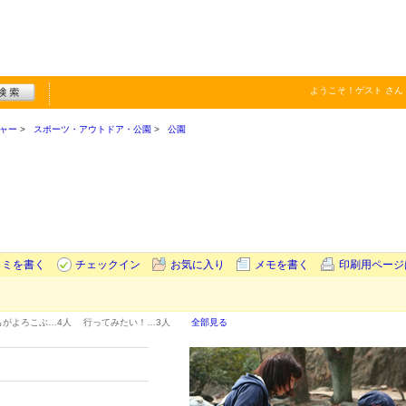
ようこそ！
ゲスト
さん
ャー
スポーツ・アウトドア・公園
公園
コミを書く
チェックイン
お気に入り
メモを書く
印刷用ページ
もがよろこぶ…
4人
行ってみたい！…
3人
全部見る