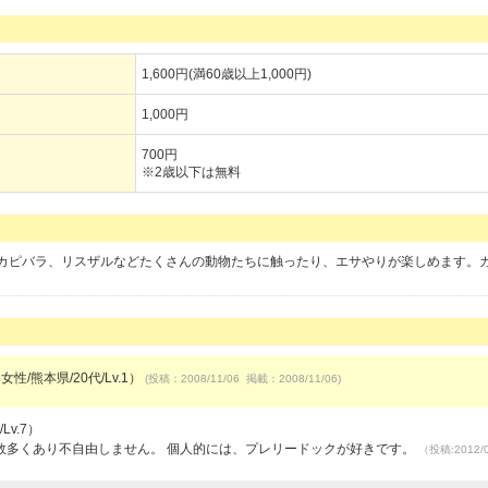
1,600円(満60歳以上1,000円)
1,000円
700円
※2歳以下は無料
カピバラ、リスザルなどたくさんの動物たちに触ったり、エサやりが楽しめます。
女性/熊本県/20代/Lv.1）
(投稿：2008/11/06 掲載：2008/11/06)
v.7）
数多くあり不自由しません。 個人的には、プレリードックが好きです。
（投稿:2012/