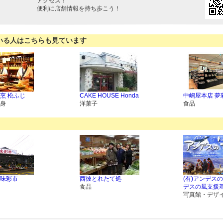
アクセス！
便利に店舗情報を持ち歩こう！
いる人はこちらも見ています
烹 松ふじ
CAKE HOUSE Honda
中嶋屋本店 夢
身
洋菓子
食品
味彩市
西彼とれたて処
(有)アンデス
食品
デスの風支援
写真館・デザ