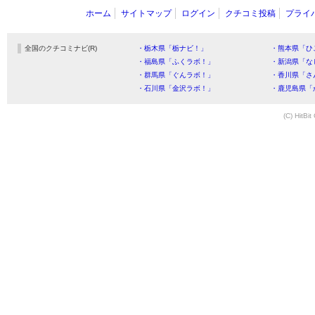
ホーム
サイトマップ
ログイン
クチコミ投稿
プライ
全国のクチコミナビ(R)
・栃木県「栃ナビ！」
・熊本県「ひ
・福島県「ふくラボ！」
・新潟県「な
・群馬県「ぐんラボ！」
・香川県「さ
・石川県「金沢ラボ！」
・鹿児島県「
(C) HitBit