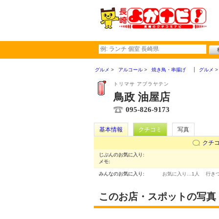
グルメ
アルコール
焼き鳥・串揚げ
グルメ
トリマサ アブラヤテン
鳥政 油屋店
095-826-9173
基本情報
クチコミ
写真
クチ
じぶんのお気に入り:
メモ:
みんなのお気に入り:
お気に入り…
1人
行き
このお店・スポットの写真