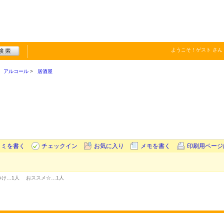
ようこそ！
ゲスト
さん
アルコール
居酒屋
コミを書く
チェックイン
お気に入り
メモを書く
印刷用ページ
つけ…
1人
おススメ☆…
1人